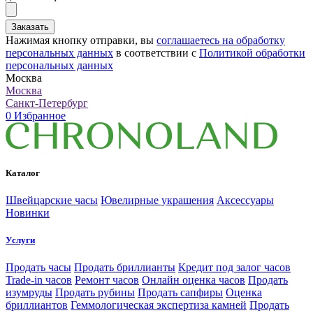
Заказать
Нажимая кнопку отправки, вы
соглашаетесь на обработку
персональных данных
в соответствии с
Политикой обработки
персональных данных
Москва
Москва
Санкт-Петербург
0
Избранное
Каталог
Швейцарские часы
Ювелирные украшения
Аксессуары
Новинки
Услуги
Продать часы
Продать бриллианты
Кредит под залог часов
Trade-in часов
Ремонт часов
Онлайн оценка часов
Продать
изумруды
Продать рубины
Продать сапфиры
Оценка
бриллиантов
Геммологическая экспертиза камней
Продать