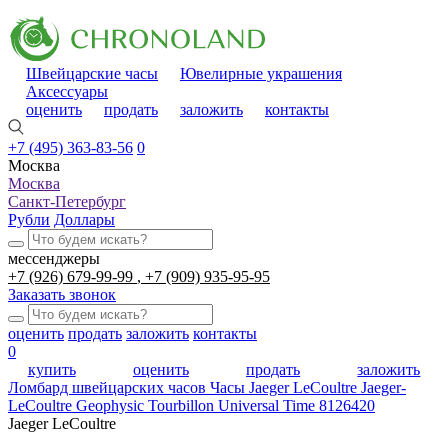
Швейцарские часы
Ювелирные украшения
Аксессуары
оценить
продать
заложить
контакты
+7 (495) 363-83-56
0
Москва
Москва
Санкт-Петербург
Рубли
Доллары
мессенджеры
+7 (926) 679-99-99
+7 (909) 935-95-95
Заказать звонок
оценить
продать
заложить
контакты
0
купить
оценить
продать
заложить
Ломбард швейцарских часов
Часы Jaeger LeCoultre Jaeger-
LeCoultre Geophysic Tourbillon Universal Time 8126420
Jaeger LeCoultre