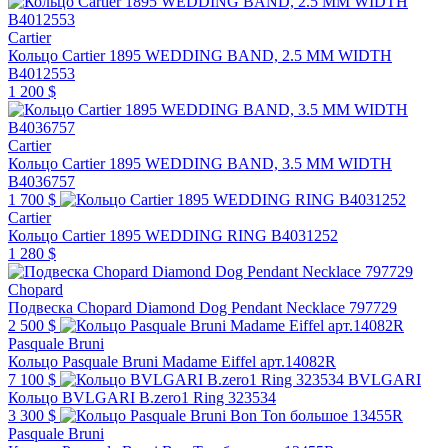
Cartier
Кольцо Cartier 1895 WEDDING BAND, 2.5 MM WIDTH
B4012553
1 200 $
Cartier
Кольцо Cartier 1895 WEDDING BAND, 3.5 MM WIDTH
B4036757
1 700 $
Cartier
Кольцо Cartier 1895 WEDDING RING B4031252
1 280 $
Chopard
Подвеска Chopard Diamond Dog Pendant Necklace 797729
2 500 $
Pasquale Bruni
Кольцо Pasquale Bruni Madame Eiffel арт.14082R
7 100 $
BVLGARI
Кольцо BVLGARI B.zero1 Ring 323534
3 300 $
Pasquale Bruni