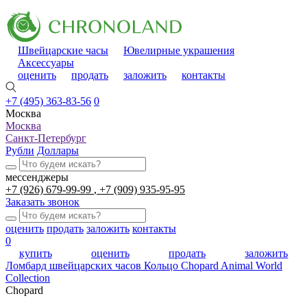
Швейцарские часы
Ювелирные украшения
Аксессуары
оценить
продать
заложить
контакты
+7 (495) 363-83-56
0
Москва
Москва
Санкт-Петербург
Рубли
Доллары
мессенджеры
+7 (926) 679-99-99
+7 (909) 935-95-95
Заказать звонок
оценить
продать
заложить
контакты
0
купить
оценить
продать
заложить
Ломбард швейцарских часов
Кольцо Chopard Animal World
Collection
Chopard