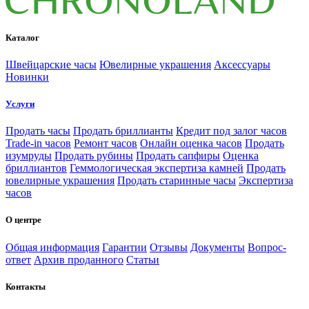
Каталог
Швейцарские часы
Ювелирные украшения
Аксессуары
Новинки
Услуги
Продать часы
Продать бриллианты
Кредит под залог часов
Trade-in часов
Ремонт часов
Онлайн оценка часов
Продать
изумруды
Продать рубины
Продать сапфиры
Оценка
бриллиантов
Геммологическая экспертиза камней
Продать
ювелирные украшения
Продать старинные часы
Экспертиза
часов
О центре
Общая информация
Гарантии
Отзывы
Документы
Вопрос-
ответ
Архив проданного
Статьи
Контакты