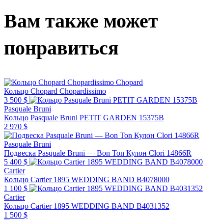
Вам также может
понравиться
Chopard
Кольцо Chopard Chopardissimo
3 500 $
Pasquale Bruni
Кольцо Pasquale Bruni PETIT GARDEN 15375B
2 970 $
Pasquale Bruni
Подвеска Pasquale Bruni — Bon Ton Кулон Clori 14866R
5 400 $
Cartier
Кольцо Cartier 1895 WEDDING BAND B4078000
1 100 $
Cartier
Кольцо Cartier 1895 WEDDING BAND B4031352
1 500 $