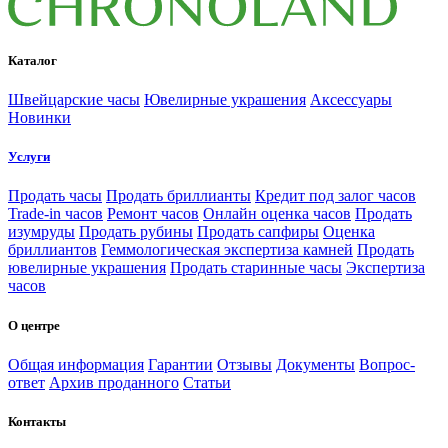
Каталог
Швейцарские часы
Ювелирные украшения
Аксессуары
Новинки
Услуги
Продать часы
Продать бриллианты
Кредит под залог часов
Trade-in часов
Ремонт часов
Онлайн оценка часов
Продать
изумруды
Продать рубины
Продать сапфиры
Оценка
бриллиантов
Геммологическая экспертиза камней
Продать
ювелирные украшения
Продать старинные часы
Экспертиза
часов
О центре
Общая информация
Гарантии
Отзывы
Документы
Вопрос-
ответ
Архив проданного
Статьи
Контакты