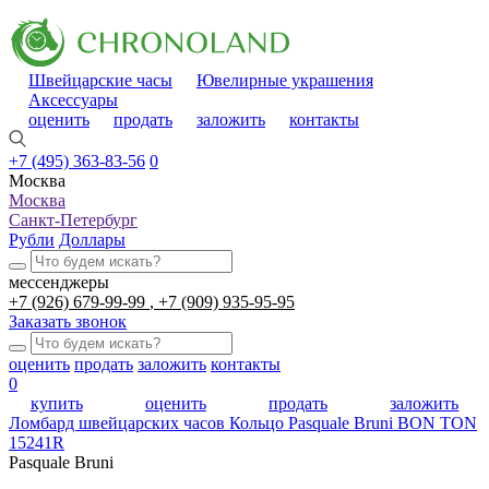
Швейцарские часы
Ювелирные украшения
Аксессуары
оценить
продать
заложить
контакты
+7 (495) 363-83-56
0
Москва
Москва
Санкт-Петербург
Рубли
Доллары
мессенджеры
+7 (926) 679-99-99
+7 (909) 935-95-95
Заказать звонок
оценить
продать
заложить
контакты
0
купить
оценить
продать
заложить
Ломбард швейцарских часов
Кольцо Pasquale Bruni BON TON
15241R
Pasquale Bruni