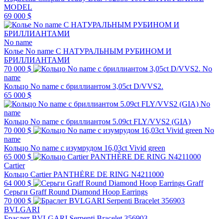
MODEL
69 000 $
No name
Колье No name С НАТУРАЛЬНЫМ РУБИНОМ И
БРИЛЛИАНТАМИ
70 000 $
No
name
Кольцо No name с бриллиантом 3,05ct D/VVS2.
65 000 $
No
name
Кольцо No name с бриллиантом 5.09ct FLY/VVS2 (GIA)
70 000 $
No
name
Кольцо No name с изумрудом 16,03ct Vivid green
65 000 $
Cartier
Кольцо Cartier PANTHÈRE DE RING N4211000
64 000 $
Graff
Серьги Graff Round Diamond Hoop Earrings
70 000 $
BVLGARI
Браслет BVLGARI Serpenti Bracelet 356903