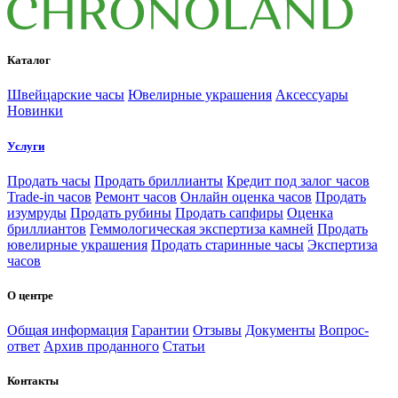
Каталог
Швейцарские часы
Ювелирные украшения
Аксессуары
Новинки
Услуги
Продать часы
Продать бриллианты
Кредит под залог часов
Trade-in часов
Ремонт часов
Онлайн оценка часов
Продать
изумруды
Продать рубины
Продать сапфиры
Оценка
бриллиантов
Геммологическая экспертиза камней
Продать
ювелирные украшения
Продать старинные часы
Экспертиза
часов
О центре
Общая информация
Гарантии
Отзывы
Документы
Вопрос-
ответ
Архив проданного
Статьи
Контакты