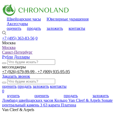
Швейцарские часы
Ювелирные украшения
Аксессуары
оценить
продать
заложить
контакты
+7 (495) 363-83-56
0
Москва
Москва
Санкт-Петербург
Рубли
Доллары
мессенджеры
+7 (926) 679-99-99
+7 (909) 935-95-95
Заказать звонок
оценить
продать
заложить
контакты
0
купить
оценить
продать
заложить
Ломбард швейцарских часов
Кольцо Van Cleef & Arpels Sonate
центральный камень 3 63 карата Платина
Van Cleef & Arpels