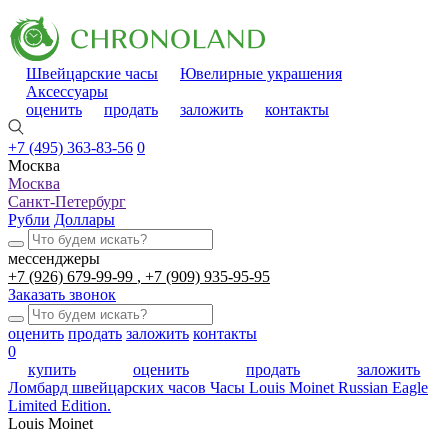
Швейцарские часы
Ювелирные украшения
Аксессуары
оценить
продать
заложить
контакты
+7 (495) 363-83-56
0
Москва
Москва
Санкт-Петербург
Рубли
Доллары
мессенджеры
+7 (926) 679-99-99
+7 (909) 935-95-95
Заказать звонок
оценить
продать
заложить
контакты
0
купить
оценить
продать
заложить
Ломбард швейцарских часов
Часы Louis Moinet Russian Eagle
Limited Edition.
Louis Moinet