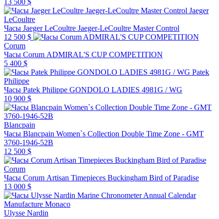
13 500 $
Jaeger
LeCoultre
Часы Jaeger LeCoultre Jaeger-LeCoultre Master Control
12 500 $
Corum
Часы Corum ADMIRAL'S CUP COMPETITION
5 400 $
Patek
Philippe
Часы Patek Philippe GONDOLO LADIES 4981G / WG
10 900 $
Blancpain
Часы Blancpain Women`s Collection Double Time Zone - GMT
3760-1946-52B
12 500 $
Corum
Часы Corum Artisan Timepieces Buckingham Bird of Paradise
13 000 $
Ulysse Nardin