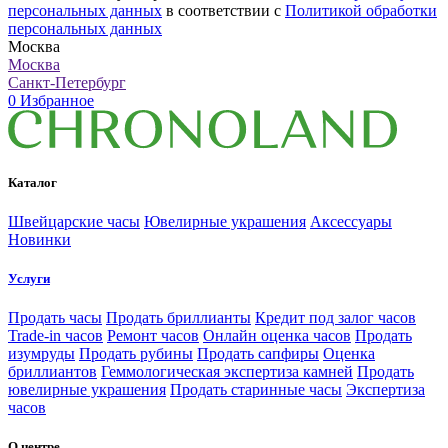
персональных данных
в соответствии с
Политикой обработки
персональных данных
Москва
Москва
Санкт-Петербург
0
Избранное
Каталог
Швейцарские часы
Ювелирные украшения
Аксессуары
Новинки
Услуги
Продать часы
Продать бриллианты
Кредит под залог часов
Trade-in часов
Ремонт часов
Онлайн оценка часов
Продать
изумруды
Продать рубины
Продать сапфиры
Оценка
бриллиантов
Геммологическая экспертиза камней
Продать
ювелирные украшения
Продать старинные часы
Экспертиза
часов
О центре