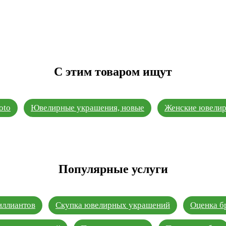
С этим товаром ищут
oto
Ювелирные украшения, новые
Женские ювелир
Популярные услуги
иллиантов
Скупка ювелирных украшений
Оценка б