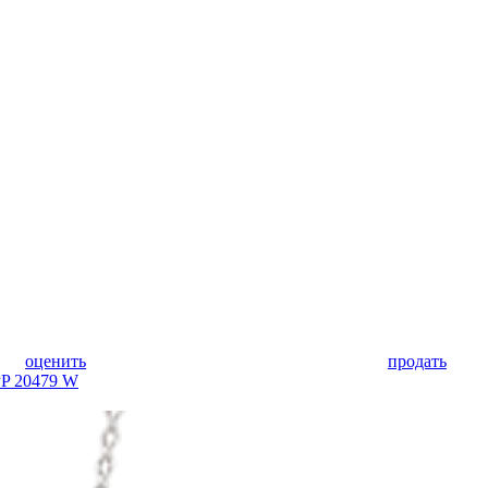
оценить
продать
PP 20479 W