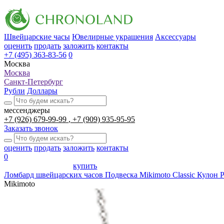
Швейцарские часы
Ювелирные украшения
Аксессуары
оценить
продать
заложить
контакты
+7 (495) 363-83-56
0
Москва
Москва
Санкт-Петербург
Рубли
Доллары
мессенджеры
+7 (926) 679-99-99
+7 (909) 935-95-95
Заказать звонок
оценить
продать
заложить
контакты
0
купить
Ломбард швейцарских часов
Подвеска Mikimoto Classic Кулон 
Mikimoto