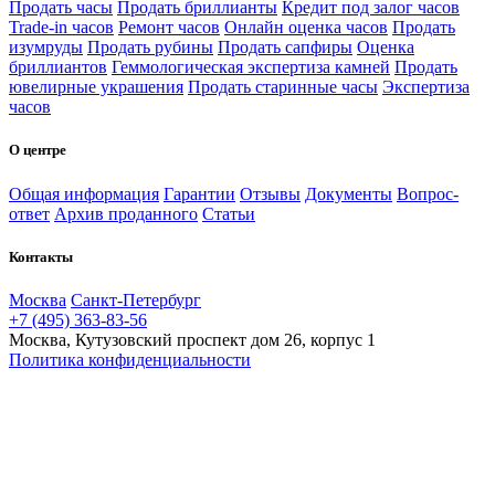
Продать часы
Продать бриллианты
Кредит под залог часов
Trade-in часов
Ремонт часов
Онлайн оценка часов
Продать
изумруды
Продать рубины
Продать сапфиры
Оценка
бриллиантов
Геммологическая экспертиза камней
Продать
ювелирные украшения
Продать старинные часы
Экспертиза
часов
О центре
Общая информация
Гарантии
Отзывы
Документы
Вопрос-
ответ
Архив проданного
Статьи
Контакты
Москва
Санкт-Петербург
+7 (495) 363-83-56
Москва, Кутузовский проспект дом 26, корпус 1
Политика конфиденциальности