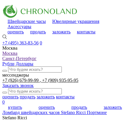
Швейцарские часы
Ювелирные украшения
Аксессуары
оценить
продать
заложить
контакты
+7 (495) 363-83-56
0
Москва
Москва
Санкт-Петербург
Рубли
Доллары
мессенджеры
+7 (926) 679-99-99
+7 (909) 935-95-95
Заказать звонок
оценить
продать
заложить
контакты
0
купить
оценить
продать
заложить
Ломбард швейцарских часов
Stefano Ricci Портмоне
Stefano Ricci