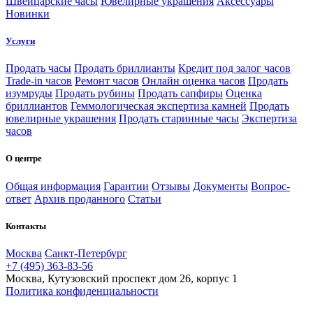
Швейцарские часы
Ювелирные украшения
Аксессуары
Новинки
Услуги
Продать часы
Продать бриллианты
Кредит под залог часов
Trade-in часов
Ремонт часов
Онлайн оценка часов
Продать
изумруды
Продать рубины
Продать сапфиры
Оценка
бриллиантов
Геммологическая экспертиза камней
Продать
ювелирные украшения
Продать старинные часы
Экспертиза
часов
О центре
Общая информация
Гарантии
Отзывы
Документы
Вопрос-
ответ
Архив проданного
Статьи
Контакты
Москва
Санкт-Петербург
+7 (495) 363-83-56
Москва, Кутузовский проспект дом 26, корпус 1
Политика конфиденциальности