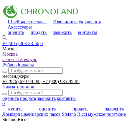
Швейцарские часы
Ювелирные украшения
Аксессуары
оценить
продать
заложить
контакты
+7 (495) 363-83-56
0
Москва
Москва
Санкт-Петербург
Рубли
Доллары
мессенджеры
+7 (926) 679-99-99
+7 (909) 935-95-95
Заказать звонок
оценить
продать
заложить
контакты
0
купить
оценить
продать
заложить
Ломбард швейцарских часов
Stefano Ricci мужское портмоне
Stefano Ricci