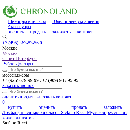
Швейцарские часы
Ювелирные украшения
Аксессуары
оценить
продать
заложить
контакты
+7 (495) 363-83-56
0
Москва
Москва
Санкт-Петербург
Рубли
Доллары
мессенджеры
+7 (926) 679-99-99
+7 (909) 935-95-95
Заказать звонок
оценить
продать
заложить
контакты
0
купить
оценить
продать
заложить
Ломбард швейцарских часов
Stefano Ricci Мужской ремень из
кожи аллигатора
Stefano Ricci