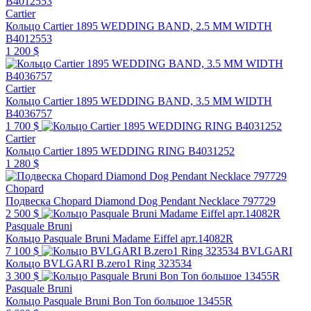
Cartier
Кольцо Cartier 1895 WEDDING BAND, 2.5 MM WIDTH
B4012553
1 200 $
Cartier
Кольцо Cartier 1895 WEDDING BAND, 3.5 MM WIDTH
B4036757
1 700 $
Cartier
Кольцо Cartier 1895 WEDDING RING B4031252
1 280 $
Chopard
Подвеска Chopard Diamond Dog Pendant Necklace 797729
2 500 $
Pasquale Bruni
Кольцо Pasquale Bruni Madame Eiffel арт.14082R
7 100 $
BVLGARI
Кольцо BVLGARI B.zero1 Ring 323534
3 300 $
Pasquale Bruni
Кольцо Pasquale Bruni Bon Ton большое 13455R