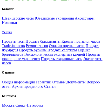
Каталог
Швейцарские часы
Ювелирные украшения
Аксессуары
Новинки
Услуги
Продать часы
Продать бриллианты
Кредит под залог часов
Trade-in часов
Ремонт часов
Онлайн оценка часов
Продать
изумруды
Продать рубины
Продать сапфиры
Оценка
бриллиантов
Геммологическая экспертиза камней
Продать
ювелирные украшения
Продать старинные часы
Экспертиза
часов
О центре
Общая информация
Гарантии
Отзывы
Документы
Вопрос-
ответ
Архив проданного
Статьи
Контакты
Москва
Санкт-Петербург