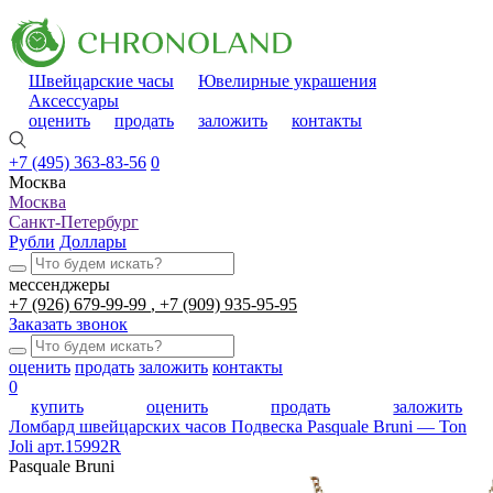
Швейцарские часы
Ювелирные украшения
Аксессуары
оценить
продать
заложить
контакты
+7 (495) 363-83-56
0
Москва
Москва
Санкт-Петербург
Рубли
Доллары
мессенджеры
+7 (926) 679-99-99
+7 (909) 935-95-95
Заказать звонок
оценить
продать
заложить
контакты
0
купить
оценить
продать
заложить
Ломбард швейцарских часов
Подвеска Pasquale Bruni — Ton
Joli арт.15992R
Pasquale Bruni