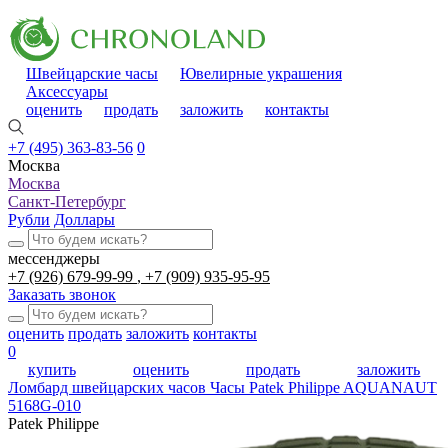
Швейцарские часы
Ювелирные украшения
Аксессуары
оценить
продать
заложить
контакты
+7 (495) 363-83-56
0
Москва
Москва
Санкт-Петербург
Рубли
Доллары
мессенджеры
+7 (926) 679-99-99
+7 (909) 935-95-95
Заказать звонок
оценить
продать
заложить
контакты
0
купить
оценить
продать
заложить
Ломбард швейцарских часов
Часы Patek Philippe AQUANAUT
5168G-010
Patek Philippe