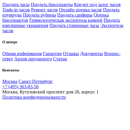
Продать часы
Продать бриллианты
Кредит под залог часов
Trade-in часов
Ремонт часов
Онлайн оценка часов
Продать
изумруды
Продать рубины
Продать сапфиры
Оценка
бриллиантов
Геммологическая экспертиза камней
Продать
ювелирные украшения
Продать старинные часы
Экспертиза
часов
О центре
Общая информация
Гарантии
Отзывы
Документы
Вопрос-
ответ
Архив проданного
Статьи
Контакты
Москва
Санкт-Петербург
+7 (495) 363-83-56
Москва, Кутузовский проспект дом 26, корпус 1
Политика конфиденциальности