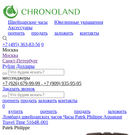
Швейцарские часы
Ювелирные украшения
Аксессуары
оценить
продать
заложить
контакты
+7 (495) 363-83-56
0
Москва
Москва
Санкт-Петербург
Рубли
Доллары
мессенджеры
+7 (926) 679-99-99
+7 (909) 935-95-95
Заказать звонок
оценить
продать
заложить
контакты
0
купить
оценить
продать
заложить
Ломбард швейцарских часов
Часы Patek Philippe Aquanaut
Travel Time 5164R-001
Patek Philippe