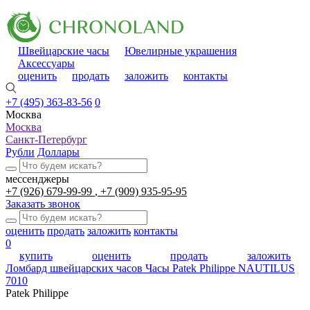
Швейцарские часы
Ювелирные украшения
Аксессуары
оценить
продать
заложить
контакты
+7 (495) 363-83-56
0
Москва
Москва
Санкт-Петербург
Рубли
Доллары
мессенджеры
+7 (926) 679-99-99
+7 (909) 935-95-95
Заказать звонок
оценить
продать
заложить
контакты
0
купить
оценить
продать
заложить
Ломбард швейцарских часов
Часы Patek Philippe NAUTILUS
7010
Patek Philippe