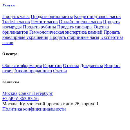
Услуги
Продать часы
Продать бриллианты
Кредит под залог часов
Trade-in часов
Ремонт часов
Онлайн оценка часов
Продать
изумруды
Продать рубины
Продать сапфиры
Оценка
бриллиантов
Геммологическая экспертиза камней
Продать
ювелирные украшения
Продать старинные часы
Экспертиза
часов
О центре
Общая информация
Гарантии
Отзывы
Документы
Вопрос-
ответ
Архив проданного
Статьи
Контакты
Москва
Санкт-Петербург
+7 (495) 363-83-56
Москва, Кутузовский проспект дом 26, корпус 1
Политика конфиденциальности