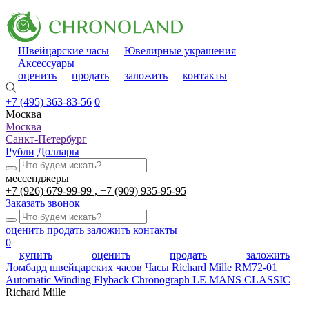
Швейцарские часы
Ювелирные украшения
Аксессуары
оценить
продать
заложить
контакты
+7 (495) 363-83-56
0
Москва
Москва
Санкт-Петербург
Рубли
Доллары
мессенджеры
+7 (926) 679-99-99
+7 (909) 935-95-95
Заказать звонок
оценить
продать
заложить
контакты
0
купить
оценить
продать
заложить
Ломбард швейцарских часов
Часы Richard Mille RM72-01
Automatic Winding Flyback Chronograph LE MANS CLASSIC
Richard Mille