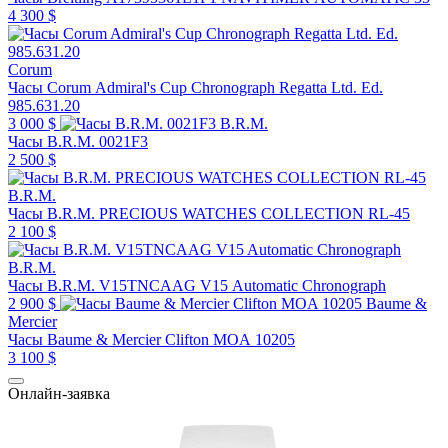
4 300 $
Corum
Часы Corum Admiral's Cup Chronograph Regatta Ltd. Ed.
985.631.20
3 000 $
B.R.M.
Часы B.R.M. 0021F3
2 500 $
B.R.M.
Часы B.R.M. PRECIOUS WATCHES COLLECTION RL-45
2 100 $
B.R.M.
Часы B.R.M. V15TNCAAG V15 Automatic Chronograph
2 900 $
Baume &
Mercier
Часы Baume & Mercier Clifton MOA 10205
3 100 $
Онлайн-заявка