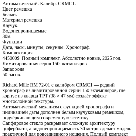
Автоматический. Калибр: CRMC1.
Цвет ремешка
Белый.
Материал ремешка
Каучук.
Водонепроницаемые
30м.
Функции
Дата, часы, минуты, секунды. Хронограф.
Комплектация
445000$. Полный комплект. Абсолютно новые, 2025 год.
Лимитированная серия 150 экземпляров.
Запас хода
50 часов.
Richard Mille RM 72-01 с калибром CRMC1 — редкий
хронограф из лимитированной серии 150 экземпляров, где
корпус из кварца TPT (38 × 47 мм) создаёт эффект
многослойной текстуры.
Автоматический механизм с функцией хронографа и
индикацией даты дополнен белым каучуковым ремешком,
подчёркивающим современную эстетику.
Сапфировое стекло раскрывает сложную архитектуру
циферблата, а водонепроницаемость 30 метров делает модель
практичной для повседневного ношения. Полный комплект