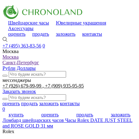
Швейцарские часы
Ювелирные украшения
Аксессуары
оценить
продать
заложить
контакты
+7 (495) 363-83-56
0
Москва
Москва
Санкт-Петербург
Рубли
Доллары
мессенджеры
+7 (926) 679-99-99
+7 (909) 935-95-95
Заказать звонок
оценить
продать
заложить
контакты
0
купить
оценить
продать
заложить
Ломбард швейцарских часов
Часы Rolex DATE JUST STEEL
and ROSE GOLD 31 мм
Rolex