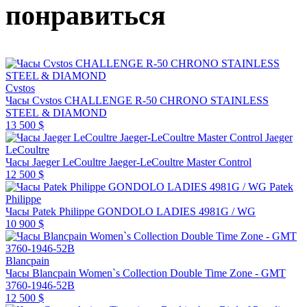
понравиться
Cvstos
Часы Cvstos CHALLENGE R-50 CHRONO STAINLESS
STEEL & DIAMOND
13 500 $
Jaeger
LeCoultre
Часы Jaeger LeCoultre Jaeger-LeCoultre Master Control
12 500 $
Patek
Philippe
Часы Patek Philippe GONDOLO LADIES 4981G / WG
10 900 $
Blancpain
Часы Blancpain Women`s Collection Double Time Zone - GMT
3760-1946-52B
12 500 $