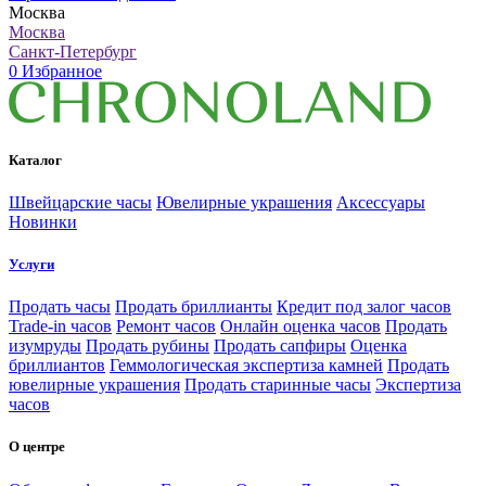
Москва
Москва
Санкт-Петербург
0
Избранное
Каталог
Швейцарские часы
Ювелирные украшения
Аксессуары
Новинки
Услуги
Продать часы
Продать бриллианты
Кредит под залог часов
Trade-in часов
Ремонт часов
Онлайн оценка часов
Продать
изумруды
Продать рубины
Продать сапфиры
Оценка
бриллиантов
Геммологическая экспертиза камней
Продать
ювелирные украшения
Продать старинные часы
Экспертиза
часов
О центре