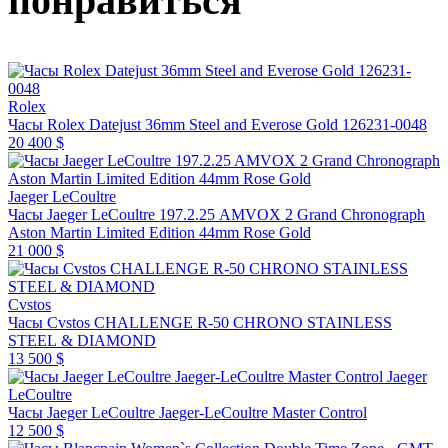
понравиться
Rolex
Часы Rolex Datejust 36mm Steel and Everose Gold 126231-0048
20 400 $
Jaeger LeCoultre
Часы Jaeger LeCoultre 197.2.25 AMVOX 2 Grand Chronograph
Aston Martin Limited Edition 44mm Rose Gold
21 000 $
Cvstos
Часы Cvstos CHALLENGE R-50 CHRONO STAINLESS
STEEL & DIAMOND
13 500 $
Jaeger
LeCoultre
Часы Jaeger LeCoultre Jaeger-LeCoultre Master Control
12 500 $