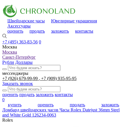
Швейцарские часы
Ювелирные украшения
Аксессуары
оценить
продать
заложить
контакты
+7 (495) 363-83-56
0
Москва
Москва
Санкт-Петербург
Рубли
Доллары
мессенджеры
+7 (926) 679-99-99
+7 (909) 935-95-95
Заказать звонок
оценить
продать
заложить
контакты
0
купить
оценить
продать
заложить
Ломбард швейцарских часов
Часы Rolex Datejust 36mm Steel
and White Gold 126234-0063
Rolex