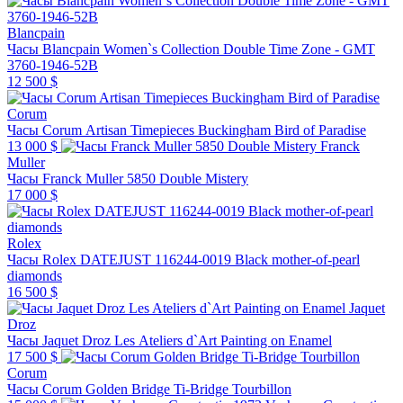
Blancpain
Часы Blancpain Women`s Collection Double Time Zone - GMT
3760-1946-52B
12 500 $
Corum
Часы Corum Artisan Timepieces Buckingham Bird of Paradise
13 000 $
Franck
Muller
Часы Franck Muller 5850 Double Mistery
17 000 $
Rolex
Часы Rolex DATEJUST 116244-0019 Black mother-of-pearl
diamonds
16 500 $
Jaquet
Droz
Часы Jaquet Droz Les Ateliers d`Art Painting on Enamel
17 500 $
Corum
Часы Corum Golden Bridge Ti-Bridge Tourbillon