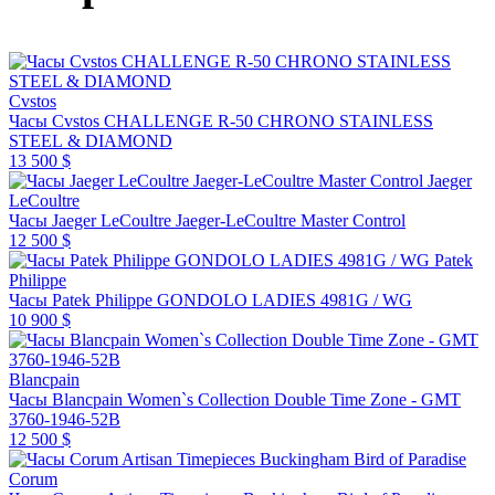
Cvstos
Часы Cvstos CHALLENGE R-50 CHRONO STAINLESS
STEEL & DIAMOND
13 500 $
Jaeger
LeCoultre
Часы Jaeger LeCoultre Jaeger-LeCoultre Master Control
12 500 $
Patek
Philippe
Часы Patek Philippe GONDOLO LADIES 4981G / WG
10 900 $
Blancpain
Часы Blancpain Women`s Collection Double Time Zone - GMT
3760-1946-52B
12 500 $
Corum