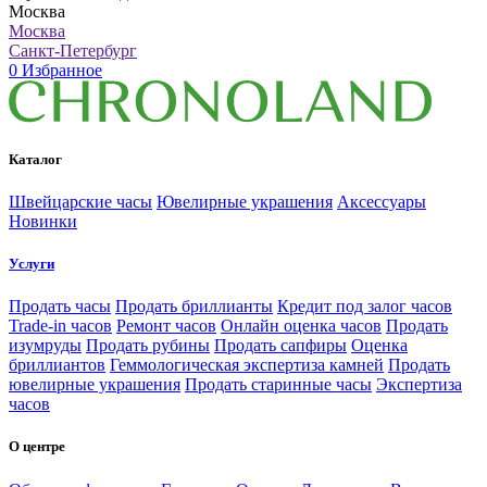
Москва
Москва
Санкт-Петербург
0
Избранное
Каталог
Швейцарские часы
Ювелирные украшения
Аксессуары
Новинки
Услуги
Продать часы
Продать бриллианты
Кредит под залог часов
Trade-in часов
Ремонт часов
Онлайн оценка часов
Продать
изумруды
Продать рубины
Продать сапфиры
Оценка
бриллиантов
Геммологическая экспертиза камней
Продать
ювелирные украшения
Продать старинные часы
Экспертиза
часов
О центре