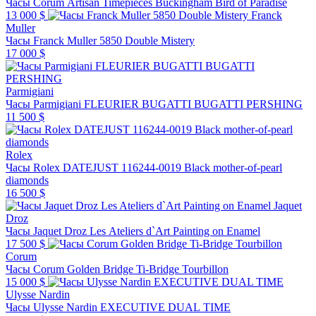
Часы Corum Artisan Timepieces Buckingham Bird of Paradise
13 000 $
Franck
Muller
Часы Franck Muller 5850 Double Mistery
17 000 $
Parmigiani
Часы Parmigiani FLEURIER BUGATTI BUGATTI PERSHING
11 500 $
Rolex
Часы Rolex DATEJUST 116244-0019 Black mother-of-pearl
diamonds
16 500 $
Jaquet
Droz
Часы Jaquet Droz Les Ateliers d`Art Painting on Enamel
17 500 $
Corum
Часы Corum Golden Bridge Ti-Bridge Tourbillon
15 000 $
Ulysse Nardin
Часы Ulysse Nardin EXECUTIVE DUAL TIME