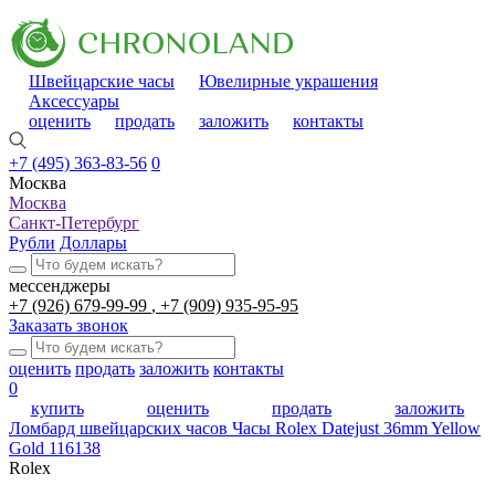
Швейцарские часы
Ювелирные украшения
Аксессуары
оценить
продать
заложить
контакты
+7 (495) 363-83-56
0
Москва
Москва
Санкт-Петербург
Рубли
Доллары
мессенджеры
+7 (926) 679-99-99
+7 (909) 935-95-95
Заказать звонок
оценить
продать
заложить
контакты
0
купить
оценить
продать
заложить
Ломбард швейцарских часов
Часы Rolex Datejust 36mm Yellow
Gold 116138
Rolex