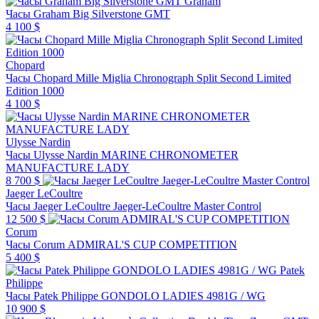
Graham
Часы Graham Big Silverstone GMT
4 100 $
Chopard
Часы Chopard Mille Miglia Chronograph Split Second Limited
Edition 1000
4 100 $
Ulysse Nardin
Часы Ulysse Nardin MARINE CHRONOMETER
MANUFACTURE LADY
8 700 $
Jaeger LeCoultre
Часы Jaeger LeCoultre Jaeger-LeCoultre Master Control
12 500 $
Corum
Часы Corum ADMIRAL'S CUP COMPETITION
5 400 $
Patek
Philippe
Часы Patek Philippe GONDOLO LADIES 4981G / WG
10 900 $