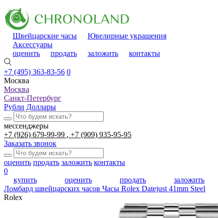
Швейцарские часы
Ювелирные украшения
Аксессуары
оценить
продать
заложить
контакты
+7 (495) 363-83-56
0
Москва
Москва
Санкт-Петербург
Рубли
Доллары
мессенджеры
+7 (926) 679-99-99
+7 (909) 935-95-95
Заказать звонок
оценить
продать
заложить
контакты
0
купить
оценить
продать
заложить
Ломбард швейцарских часов
Часы Rolex Datejust 41mm Steel
Rolex