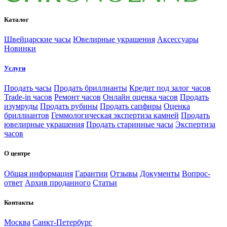
Каталог
Швейцарские часы
Ювелирные украшения
Аксессуары
Новинки
Услуги
Продать часы
Продать бриллианты
Кредит под залог часов
Trade-in часов
Ремонт часов
Онлайн оценка часов
Продать
изумруды
Продать рубины
Продать сапфиры
Оценка
бриллиантов
Геммологическая экспертиза камней
Продать
ювелирные украшения
Продать старинные часы
Экспертиза
часов
О центре
Общая информация
Гарантии
Отзывы
Документы
Вопрос-
ответ
Архив проданного
Статьи
Контакты
Москва
Санкт-Петербург