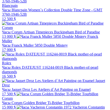
Blancpain
Часы Blancpain Women`s Collection Double Time Zone - GMT
3760-1946-52B
12 500 $
Corum
Часы Corum Artisan Timepieces Buckingham Bird of Paradise
13 000 $
Franck
Muller
Часы Franck Muller 5850 Double Mistery
17 000 $
Rolex
Часы Rolex DATEJUST 116244-0019 Black mother-of-pearl
diamonds
16 500 $
Jaquet
Droz
Часы Jaquet Droz Les Ateliers d`Art Painting on Enamel
17 500 $
Corum
Часы Corum Golden Bridge Ti-Bridge Tourbillon
15 000 $
Vacheron Constantin