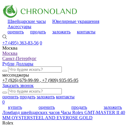
Швейцарские часы
Ювелирные украшения
Аксессуары
оценить
продать
заложить
контакты
+7 (495) 363-83-56
0
Москва
Москва
Санкт-Петербург
Рубли
Доллары
мессенджеры
+7 (926) 679-99-99
+7 (909) 935-95-95
Заказать звонок
оценить
продать
заложить
контакты
0
купить
оценить
продать
заложить
Ломбард швейцарских часов
Часы Rolex GMT-MASTER II 40
MM OYSTERSTEEL AND EVEROSE GOLD
Rolex