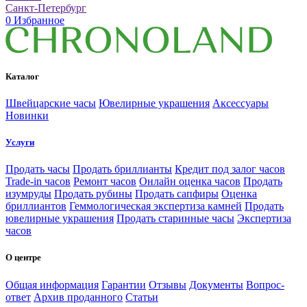
Санкт-Петербург
0
Избранное
Каталог
Швейцарские часы
Ювелирные украшения
Аксессуары
Новинки
Услуги
Продать часы
Продать бриллианты
Кредит под залог часов
Trade-in часов
Ремонт часов
Онлайн оценка часов
Продать
изумруды
Продать рубины
Продать сапфиры
Оценка
бриллиантов
Геммологическая экспертиза камней
Продать
ювелирные украшения
Продать старинные часы
Экспертиза
часов
О центре
Общая информация
Гарантии
Отзывы
Документы
Вопрос-
ответ
Архив проданного
Статьи