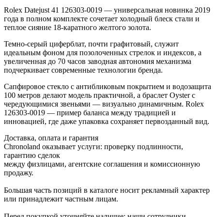
Rolex Datejust 41 126303-0019 — универсальная новинка 2019
года в полном комплекте сочетает холодный блеск стали и
теплое сияние 18-каратного желтого золота.
Темно-серый циферблат, почти графитовый, служит
идеальным фоном для позолоченных стрелок и индексов, а
увеличенная до 70 часов заводная автономия механизма
подчеркивает современные технологии бренда.
Сапфировое стекло с антибликовым покрытием и водозащита
100 метров делают модель практичной, а браслет Oyster с
чередующимися звеньями — визуально динамичным. Rolex
126303-0019 — пример баланса между традицией и
инновацией, где даже упаковка сохраняет первозданный вид.
Доставка, оплата и гарантия
Chronoland оказывает услуги: проверку подлинности,
гарантию сделок
между физлицами, агентские соглашения и комиссионную
продажу.
Большая часть позиций в каталоге носит рекламный характер
или принадлежит частным лицам.
Перед покупкой уточняйте наличие: наши сотрудники