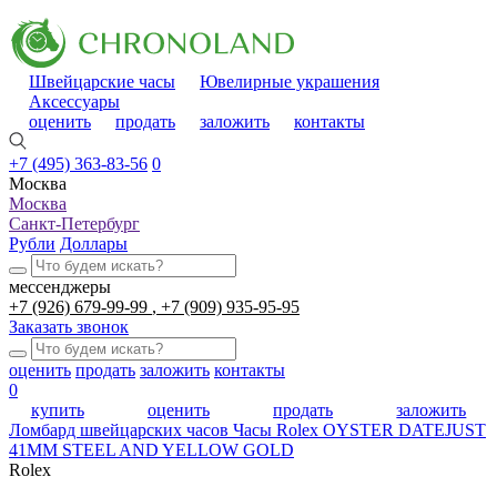
Швейцарские часы
Ювелирные украшения
Аксессуары
оценить
продать
заложить
контакты
+7 (495) 363-83-56
0
Москва
Москва
Санкт-Петербург
Рубли
Доллары
мессенджеры
+7 (926) 679-99-99
+7 (909) 935-95-95
Заказать звонок
оценить
продать
заложить
контакты
0
купить
оценить
продать
заложить
Ломбард швейцарских часов
Часы Rolex OYSTER DATEJUST
41MM STEEL AND YELLOW GOLD
Rolex