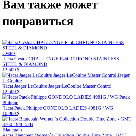
Вам также может
понравиться
Cvstos
Часы Cvstos CHALLENGE R-50 CHRONO STAINLESS
STEEL & DIAMOND
13 500 $
Jaeger
LeCoultre
Часы Jaeger LeCoultre Jaeger-LeCoultre Master Control
12 500 $
Patek
Philippe
Часы Patek Philippe GONDOLO LADIES 4981G / WG
10 900 $
Blancpain
Часы Blancpain Women`s Collection Double Time Zone - GMT