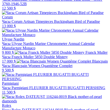
3760-1946-52B
12 500 $
Corum
Часы Corum Artisan Timepieces Buckingham Bird of Paradise
13 000 $
Ulysse Nardin
Часы Ulysse Nardin Marine Chronometer Annual Calendar
Manufacture Monaco
9 800 $
Franck Muller
Часы Franck Muller 5850 Double Mistery
17 000 $
Blancpain
Часы Blancpain Women Quantième Complet
9 500 $
Parmigiani
Часы Parmigiani FLEURIER BUGATTI BUGATTI PERSHING
11 500 $
Rolex
Часы Rolex DATEJUST 116244-0019 Black mother-of-pearl