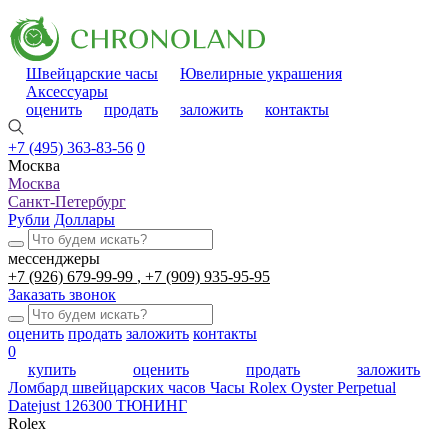
Швейцарские часы
Ювелирные украшения
Аксессуары
оценить
продать
заложить
контакты
+7 (495) 363-83-56
0
Москва
Москва
Санкт-Петербург
Рубли
Доллары
мессенджеры
+7 (926) 679-99-99
+7 (909) 935-95-95
Заказать звонок
оценить
продать
заложить
контакты
0
купить
оценить
продать
заложить
Ломбард швейцарских часов
Часы Rolex Oyster Perpetual
Datejust 126300 ТЮНИНГ
Rolex