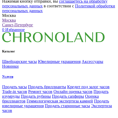
Нажимая кнопку отправки, вы
соглашаетесь на обработку
персональных данных
в соответствии с
Политикой обработки
персональных данных
Москва
Москва
Санкт-Петербург
0
Избранное
Каталог
Швейцарские часы
Ювелирные украшения
Аксессуары
Новинки
Услуги
Продать часы
Продать бриллианты
Кредит под залог часов
Trade-in часов
Ремонт часов
Онлайн оценка часов
Продать
изумруды
Продать рубины
Продать сапфиры
Оценка
бриллиантов
Геммологическая экспертиза камней
Продать
ювелирные украшения
Продать старинные часы
Экспертиза
часов