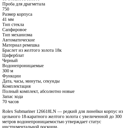
Проба для драгметала
750
Размер корпуса
41 мм
Тип стекла
Сапфировое
Тип механизма
Автоматические
Материал ремешка
Браслет из желтого золота 18к
Циферблат
Черный
Водонепроницаемые
300 м
Функции
Дата, часы, минуты, секунды
Комплектация
Полный комплект, абсолютно новые
Запас хода
70 часов
Rolex Submariner 126618LN — редкий для линейки корпус из
цельного 18-каратного желтого золота с увеличенной до 300
метров водонепроницаемостью утверждает статус
инструментальной роскоши.