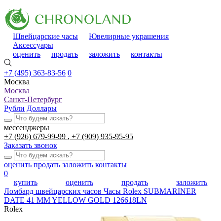
Швейцарские часы
Ювелирные украшения
Аксессуары
оценить
продать
заложить
контакты
+7 (495) 363-83-56
0
Москва
Москва
Санкт-Петербург
Рубли
Доллары
мессенджеры
+7 (926) 679-99-99
+7 (909) 935-95-95
Заказать звонок
оценить
продать
заложить
контакты
0
купить
оценить
продать
заложить
Ломбард швейцарских часов
Часы Rolex SUBMARINER
DATE 41 MM YELLOW GOLD 126618LN
Rolex