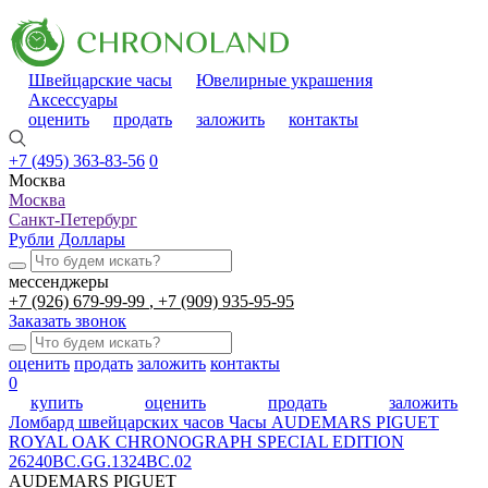
Швейцарские часы
Ювелирные украшения
Аксессуары
оценить
продать
заложить
контакты
+7 (495) 363-83-56
0
Москва
Москва
Санкт-Петербург
Рубли
Доллары
мессенджеры
+7 (926) 679-99-99
+7 (909) 935-95-95
Заказать звонок
оценить
продать
заложить
контакты
0
купить
оценить
продать
заложить
Ломбард швейцарских часов
Часы AUDEMARS PIGUET
ROYAL OAK CHRONOGRAPH SPECIAL EDITION
26240BC.GG.1324BC.02
AUDEMARS PIGUET