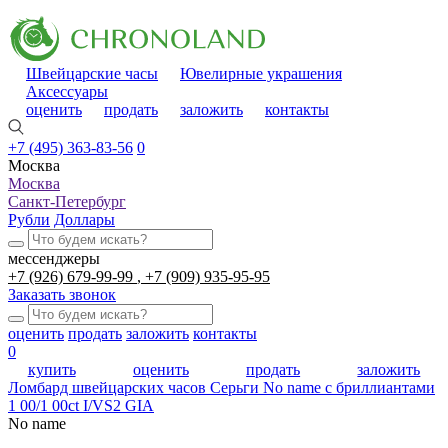
Швейцарские часы
Ювелирные украшения
Аксессуары
оценить
продать
заложить
контакты
+7 (495) 363-83-56
0
Москва
Москва
Санкт-Петербург
Рубли
Доллары
мессенджеры
+7 (926) 679-99-99
+7 (909) 935-95-95
Заказать звонок
оценить
продать
заложить
контакты
0
купить
оценить
продать
заложить
Ломбард швейцарских часов
Серьги No name с бриллиантами
1 00/1 00ct I/VS2 GIA
No name