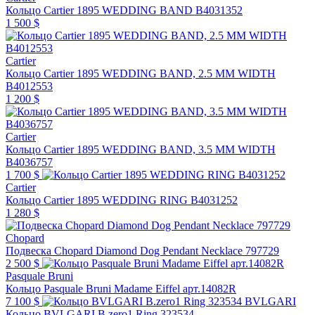
Кольцо Cartier 1895 WEDDING BAND B4031352
1 500 $
Cartier
Кольцо Cartier 1895 WEDDING BAND, 2.5 MM WIDTH
B4012553
1 200 $
Cartier
Кольцо Cartier 1895 WEDDING BAND, 3.5 MM WIDTH
B4036757
1 700 $
Cartier
Кольцо Cartier 1895 WEDDING RING B4031252
1 280 $
Chopard
Подвеска Chopard Diamond Dog Pendant Necklace 797729
2 500 $
Pasquale Bruni
Кольцо Pasquale Bruni Madame Eiffel арт.14082R
7 100 $
BVLGARI
Кольцо BVLGARI B.zero1 Ring 323534