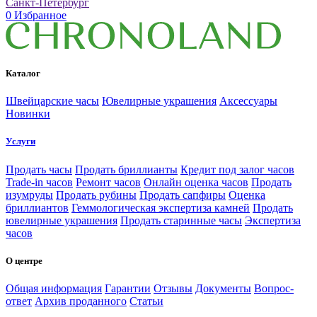
Санкт-Петербург
0
Избранное
Каталог
Швейцарские часы
Ювелирные украшения
Аксессуары
Новинки
Услуги
Продать часы
Продать бриллианты
Кредит под залог часов
Trade-in часов
Ремонт часов
Онлайн оценка часов
Продать
изумруды
Продать рубины
Продать сапфиры
Оценка
бриллиантов
Геммологическая экспертиза камней
Продать
ювелирные украшения
Продать старинные часы
Экспертиза
часов
О центре
Общая информация
Гарантии
Отзывы
Документы
Вопрос-
ответ
Архив проданного
Статьи