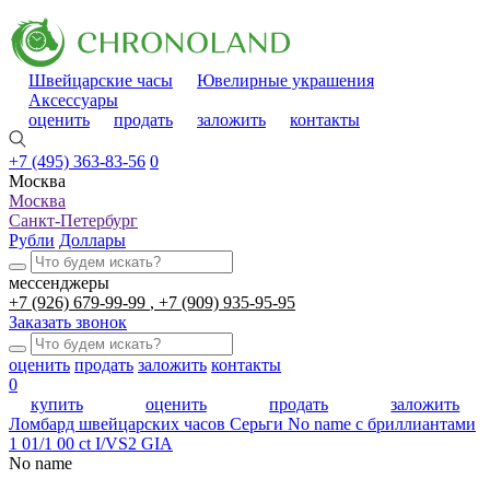
Швейцарские часы
Ювелирные украшения
Аксессуары
оценить
продать
заложить
контакты
+7 (495) 363-83-56
0
Москва
Москва
Санкт-Петербург
Рубли
Доллары
мессенджеры
+7 (926) 679-99-99
+7 (909) 935-95-95
Заказать звонок
оценить
продать
заложить
контакты
0
купить
оценить
продать
заложить
Ломбард швейцарских часов
Серьги No name с бриллиантами
1 01/1 00 ct I/VS2 GIA
No name