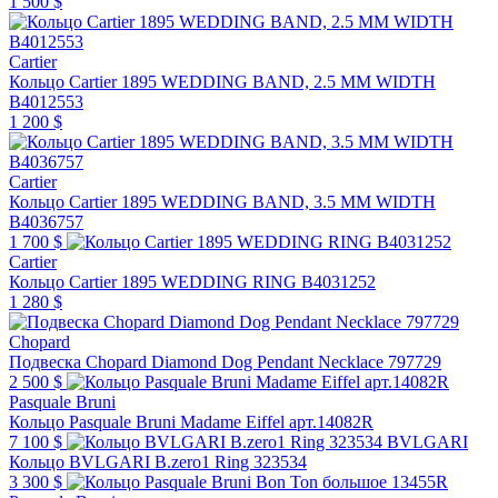
1 500 $
Cartier
Кольцо Cartier 1895 WEDDING BAND, 2.5 MM WIDTH
B4012553
1 200 $
Cartier
Кольцо Cartier 1895 WEDDING BAND, 3.5 MM WIDTH
B4036757
1 700 $
Cartier
Кольцо Cartier 1895 WEDDING RING B4031252
1 280 $
Chopard
Подвеска Chopard Diamond Dog Pendant Necklace 797729
2 500 $
Pasquale Bruni
Кольцо Pasquale Bruni Madame Eiffel арт.14082R
7 100 $
BVLGARI
Кольцо BVLGARI B.zero1 Ring 323534
3 300 $