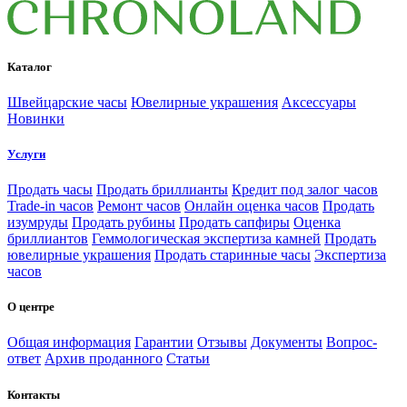
Каталог
Швейцарские часы
Ювелирные украшения
Аксессуары
Новинки
Услуги
Продать часы
Продать бриллианты
Кредит под залог часов
Trade-in часов
Ремонт часов
Онлайн оценка часов
Продать
изумруды
Продать рубины
Продать сапфиры
Оценка
бриллиантов
Геммологическая экспертиза камней
Продать
ювелирные украшения
Продать старинные часы
Экспертиза
часов
О центре
Общая информация
Гарантии
Отзывы
Документы
Вопрос-
ответ
Архив проданного
Статьи
Контакты