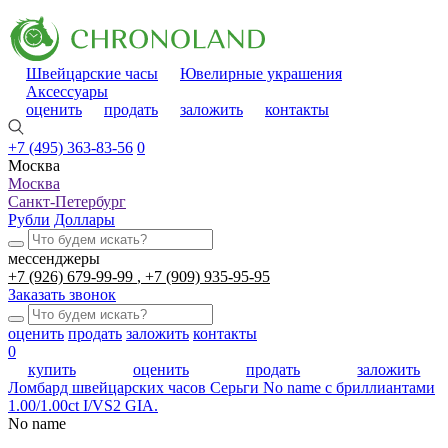
Швейцарские часы
Ювелирные украшения
Аксессуары
оценить
продать
заложить
контакты
+7 (495) 363-83-56
0
Москва
Москва
Санкт-Петербург
Рубли
Доллары
мессенджеры
+7 (926) 679-99-99
+7 (909) 935-95-95
Заказать звонок
оценить
продать
заложить
контакты
0
купить
оценить
продать
заложить
Ломбард швейцарских часов
Серьги No name с бриллиантами
1.00/1.00ct I/VS2 GIA.
No name