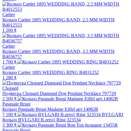
Cartier
Кольцо Cartier 1895 WEDDING BAND, 2.5 MM WIDTH
B4012553
1 200 $
Cartier
Кольцо Cartier 1895 WEDDING BAND, 3.5 MM WIDTH
B4036757
1 700 $
Cartier
Кольцо Cartier 1895 WEDDING RING B4031252
1 280 $
Chopard
Подвеска Chopard Diamond Dog Pendant Necklace 797729
2 500 $
Pasquale Bruni
Кольцо Pasquale Bruni Madame Eiffel арт.14082R
7 100 $
BVLGARI
Кольцо BVLGARI B.zero1 Ring 323534
3 300 $
Pasquale Bruni