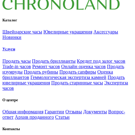
Каталог
Швейцарские часы
Ювелирные украшения
Аксессуары
Новинки
Услуги
Продать часы
Продать бриллианты
Кредит под залог часов
Trade-in часов
Ремонт часов
Онлайн оценка часов
Продать
изумруды
Продать рубины
Продать сапфиры
Оценка
бриллиантов
Геммологическая экспертиза камней
Продать
ювелирные украшения
Продать старинные часы
Экспертиза
часов
О центре
Общая информация
Гарантии
Отзывы
Документы
Вопрос-
ответ
Архив проданного
Статьи
Контакты