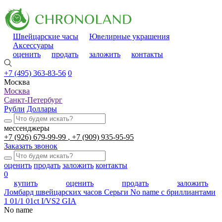
Швейцарские часы
Ювелирные украшения
Аксессуары
оценить
продать
заложить
контакты
+7 (495) 363-83-56
0
Москва
Москва
Санкт-Петербург
Рубли
Доллары
мессенджеры
+7 (926) 679-99-99
+7 (909) 935-95-95
Заказать звонок
оценить
продать
заложить
контакты
0
купить
оценить
продать
заложить
Ломбард швейцарских часов
Серьги No name с бриллиантами
1 01/1 01ct I/VS2 GIA
No name