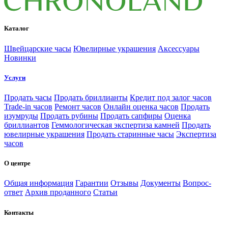
Каталог
Швейцарские часы
Ювелирные украшения
Аксессуары
Новинки
Услуги
Продать часы
Продать бриллианты
Кредит под залог часов
Trade-in часов
Ремонт часов
Онлайн оценка часов
Продать
изумруды
Продать рубины
Продать сапфиры
Оценка
бриллиантов
Геммологическая экспертиза камней
Продать
ювелирные украшения
Продать старинные часы
Экспертиза
часов
О центре
Общая информация
Гарантии
Отзывы
Документы
Вопрос-
ответ
Архив проданного
Статьи
Контакты