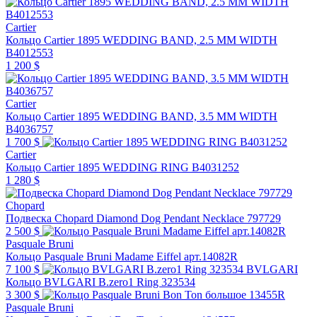
Cartier
Кольцо Cartier 1895 WEDDING BAND, 2.5 MM WIDTH
B4012553
1 200 $
Cartier
Кольцо Cartier 1895 WEDDING BAND, 3.5 MM WIDTH
B4036757
1 700 $
Cartier
Кольцо Cartier 1895 WEDDING RING B4031252
1 280 $
Chopard
Подвеска Chopard Diamond Dog Pendant Necklace 797729
2 500 $
Pasquale Bruni
Кольцо Pasquale Bruni Madame Eiffel арт.14082R
7 100 $
BVLGARI
Кольцо BVLGARI B.zero1 Ring 323534
3 300 $
Pasquale Bruni