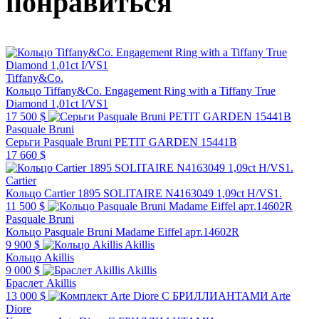
понравиться
Tiffany&Co.
Кольцо Tiffany&Co. Engagement Ring with a Tiffany True
Diamond 1,01ct I/VS1
17 500 $
Pasquale Bruni
Серьги Pasquale Bruni PETIT GARDEN 15441B
17 660 $
Cartier
Кольцо Cartier 1895 SOLITAIRE N4163049 1,09ct H/VS1.
11 500 $
Pasquale Bruni
Кольцо Pasquale Bruni Madame Eiffel арт.14602R
9 900 $
Akillis
Кольцо Akillis
9 000 $
Akillis
Браслет Akillis
13 000 $
Arte
Diore