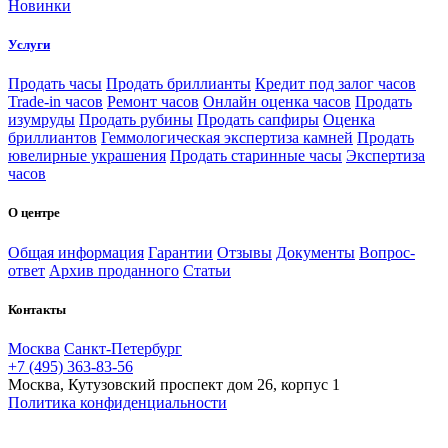
Новинки
Услуги
Продать часы
Продать бриллианты
Кредит под залог часов
Trade-in часов
Ремонт часов
Онлайн оценка часов
Продать
изумруды
Продать рубины
Продать сапфиры
Оценка
бриллиантов
Геммологическая экспертиза камней
Продать
ювелирные украшения
Продать старинные часы
Экспертиза
часов
О центре
Общая информация
Гарантии
Отзывы
Документы
Вопрос-
ответ
Архив проданного
Статьи
Контакты
Москва
Санкт-Петербург
+7 (495) 363-83-56
Москва, Кутузовский проспект дом 26, корпус 1
Политика конфиденциальности