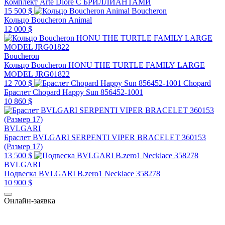
Комплект Arte Diore С БРИЛЛИАНТАМИ
15 500 $
Boucheron
Кольцо Boucheron Animal
12 000 $
Boucheron
Кольцо Boucheron HONU THE TURTLE FAMILY LARGE
MODEL JRG01822
12 700 $
Chopard
Браслет Chopard Happy Sun 856452-1001
10 860 $
BVLGARI
Браслет BVLGARI SERPENTI VIPER BRACELET 360153
(Размер 17)
13 500 $
BVLGARI
Подвеска BVLGARI B.zero1 Necklace 358278
10 900 $
Онлайн-заявка