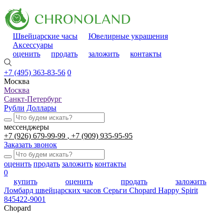
Швейцарские часы
Ювелирные украшения
Аксессуары
оценить
продать
заложить
контакты
+7 (495) 363-83-56
0
Москва
Москва
Санкт-Петербург
Рубли
Доллары
мессенджеры
+7 (926) 679-99-99
+7 (909) 935-95-95
Заказать звонок
оценить
продать
заложить
контакты
0
купить
оценить
продать
заложить
Ломбард швейцарских часов
Серьги Chopard Happy Spirit
845422-9001
Chopard