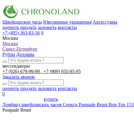
Швейцарские часы
Ювелирные украшения
Аксессуары
оценить
продать
заложить
контакты
+7 (495) 363-83-56
0
Москва
Москва
Санкт-Петербург
Рубли
Доллары
мессенджеры
+7 (926) 679-99-99
+7 (909) 935-95-95
Заказать звонок
оценить
продать
заложить
контакты
0
купить
Ломбард швейцарских часов
Серьги Pasquale Bruni Bon Ton 15
Pasquale Bruni