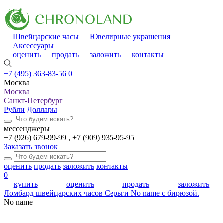
Швейцарские часы
Ювелирные украшения
Аксессуары
оценить
продать
заложить
контакты
+7 (495) 363-83-56
0
Москва
Москва
Санкт-Петербург
Рубли
Доллары
мессенджеры
+7 (926) 679-99-99
+7 (909) 935-95-95
Заказать звонок
оценить
продать
заложить
контакты
0
купить
оценить
продать
заложить
Ломбард швейцарских часов
Серьги No name с бирюзой.
No name