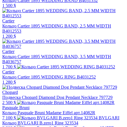
Кольцо Cartier 1895 WEDDING BAND B4031352
1 500 $
Cartier
Кольцо Cartier 1895 WEDDING BAND, 2.5 MM WIDTH
B4012553
1 200 $
Cartier
Кольцо Cartier 1895 WEDDING BAND, 3.5 MM WIDTH
B4036757
1 700 $
Cartier
Кольцо Cartier 1895 WEDDING RING B4031252
1 280 $
Chopard
Подвеска Chopard Diamond Dog Pendant Necklace 797729
2 500 $
Pasquale Bruni
Кольцо Pasquale Bruni Madame Eiffel арт.14082R
7 100 $
BVLGARI
Кольцо BVLGARI B.zero1 Ring 323534