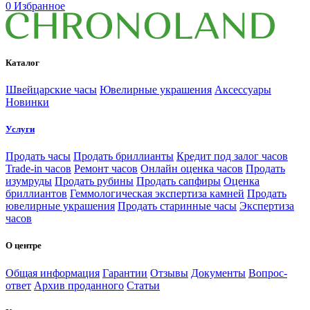
0
Избранное
Каталог
Швейцарские часы
Ювелирные украшения
Аксессуары
Новинки
Услуги
Продать часы
Продать бриллианты
Кредит под залог часов
Trade-in часов
Ремонт часов
Онлайн оценка часов
Продать
изумруды
Продать рубины
Продать сапфиры
Оценка
бриллиантов
Геммологическая экспертиза камней
Продать
ювелирные украшения
Продать старинные часы
Экспертиза
часов
О центре
Общая информация
Гарантии
Отзывы
Документы
Вопрос-
ответ
Архив проданного
Статьи