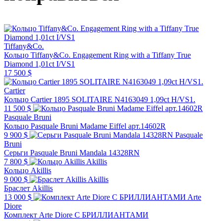
Tiffany&Co.
Кольцо Tiffany&Co. Engagement Ring with a Tiffany True
Diamond 1,01ct I/VS1
17 500 $
Cartier
Кольцо Cartier 1895 SOLITAIRE N4163049 1,09ct H/VS1.
11 500 $
Pasquale Bruni
Кольцо Pasquale Bruni Madame Eiffel арт.14602R
9 900 $
Pasquale
Bruni
Серьги Pasquale Bruni Mandala 14328RN
7 800 $
Akillis
Кольцо Akillis
9 000 $
Akillis
Браслет Akillis
13 000 $
Arte
Diore
Комплект Arte Diore С БРИЛЛИАНТАМИ