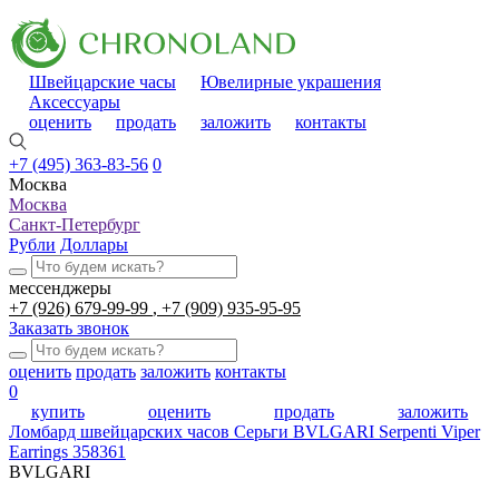
Швейцарские часы
Ювелирные украшения
Аксессуары
оценить
продать
заложить
контакты
+7 (495) 363-83-56
0
Москва
Москва
Санкт-Петербург
Рубли
Доллары
мессенджеры
+7 (926) 679-99-99
+7 (909) 935-95-95
Заказать звонок
оценить
продать
заложить
контакты
0
купить
оценить
продать
заложить
Ломбард швейцарских часов
Серьги BVLGARI Serpenti Viper
Earrings 358361
BVLGARI