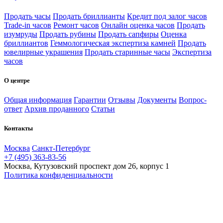
Продать часы
Продать бриллианты
Кредит под залог часов
Trade-in часов
Ремонт часов
Онлайн оценка часов
Продать
изумруды
Продать рубины
Продать сапфиры
Оценка
бриллиантов
Геммологическая экспертиза камней
Продать
ювелирные украшения
Продать старинные часы
Экспертиза
часов
О центре
Общая информация
Гарантии
Отзывы
Документы
Вопрос-
ответ
Архив проданного
Статьи
Контакты
Москва
Санкт-Петербург
+7 (495) 363-83-56
Москва, Кутузовский проспект дом 26, корпус 1
Политика конфиденциальности