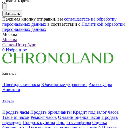
добавить фото
Заказать
Нажимая кнопку отправки, вы
соглашаетесь на обработку
персональных данных
в соответствии с
Политикой обработки
персональных данных
Москва
Москва
Санкт-Петербург
0
Избранное
Каталог
Швейцарские часы
Ювелирные украшения
Аксессуары
Новинки
Услуги
Продать часы
Продать бриллианты
Кредит под залог часов
Trade-in часов
Ремонт часов
Онлайн оценка часов
Продать
изумруды
Продать рубины
Продать сапфиры
Оценка
бриллиантов
Геммологическая экспертиза камней
Продать