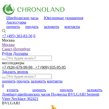
Швейцарские часы
Ювелирные украшения
Аксессуары
оценить
продать
заложить
контакты
+7 (495) 363-83-56
0
Москва
Москва
Санкт-Петербург
Рубли
Доллары
мессенджеры
+7 (926) 679-99-99
+7 (909) 935-95-95
Заказать звонок
оценить
продать
заложить
контакты
0
купить
оценить
продать
заложить
Ломбард швейцарских часов
Подвеска BVLGARI Serpenti
Viper Necklace 362421
BVLGARI