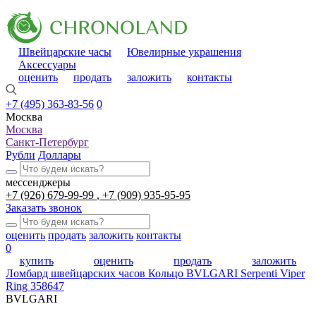
Швейцарские часы
Ювелирные украшения
Аксессуары
оценить
продать
заложить
контакты
+7 (495) 363-83-56
0
Москва
Москва
Санкт-Петербург
Рубли
Доллары
мессенджеры
+7 (926) 679-99-99
+7 (909) 935-95-95
Заказать звонок
оценить
продать
заложить
контакты
0
купить
оценить
продать
заложить
Ломбард швейцарских часов
Кольцо BVLGARI Serpenti Viper
Ring 358647
BVLGARI