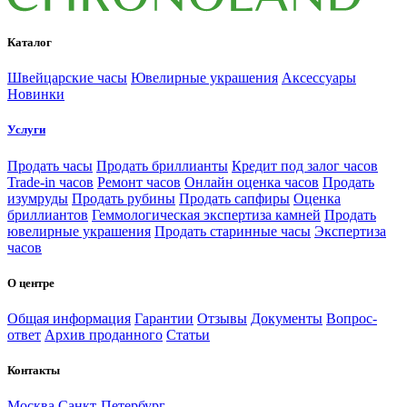
Каталог
Швейцарские часы
Ювелирные украшения
Аксессуары
Новинки
Услуги
Продать часы
Продать бриллианты
Кредит под залог часов
Trade-in часов
Ремонт часов
Онлайн оценка часов
Продать
изумруды
Продать рубины
Продать сапфиры
Оценка
бриллиантов
Геммологическая экспертиза камней
Продать
ювелирные украшения
Продать старинные часы
Экспертиза
часов
О центре
Общая информация
Гарантии
Отзывы
Документы
Вопрос-
ответ
Архив проданного
Статьи
Контакты
Москва
Санкт-Петербург