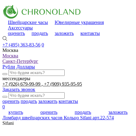
Швейцарские часы
Ювелирные украшения
Аксессуары
оценить
продать
заложить
контакты
+7 (495) 363-83-56
0
Москва
Москва
Санкт-Петербург
Рубли
Доллары
мессенджеры
+7 (926) 679-99-99
+7 (909) 935-95-95
Заказать звонок
оценить
продать
заложить
контакты
0
купить
оценить
продать
заложить
Ломбард швейцарских часов
Кольцо Sifani арт.22-574
Sifani