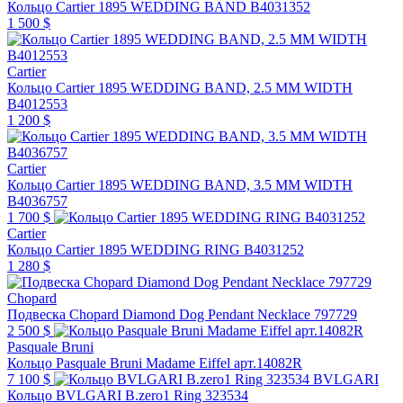
Кольцо Cartier 1895 WEDDING BAND B4031352
1 500 $
Cartier
Кольцо Cartier 1895 WEDDING BAND, 2.5 MM WIDTH
B4012553
1 200 $
Cartier
Кольцо Cartier 1895 WEDDING BAND, 3.5 MM WIDTH
B4036757
1 700 $
Cartier
Кольцо Cartier 1895 WEDDING RING B4031252
1 280 $
Chopard
Подвеска Chopard Diamond Dog Pendant Necklace 797729
2 500 $
Pasquale Bruni
Кольцо Pasquale Bruni Madame Eiffel арт.14082R
7 100 $
BVLGARI
Кольцо BVLGARI B.zero1 Ring 323534