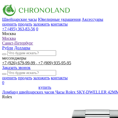
Швейцарские часы
Ювелирные украшения
Аксессуары
оценить
продать
заложить
контакты
+7 (495) 363-83-56
0
Москва
Москва
Санкт-Петербург
Рубли
Доллары
мессенджеры
+7 (926) 679-99-99
+7 (909) 935-95-95
Заказать звонок
оценить
продать
заложить
контакты
0
купить
Ломбард швейцарских часов
Часы Rolex SKY-DWELLER 42
Rolex