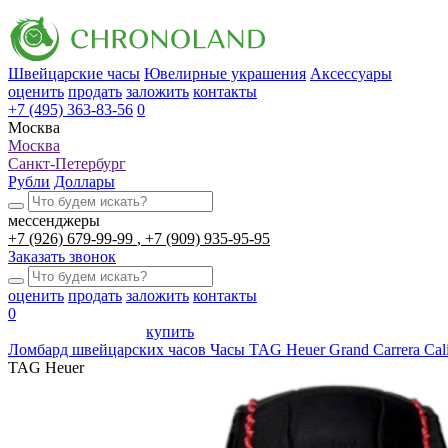
Швейцарские часы
Ювелирные украшения
Аксессуары
оценить
продать
заложить
контакты
+7 (495) 363-83-56
0
Москва
Москва
Санкт-Петербург
Рубли
Доллары
мессенджеры
+7 (926) 679-99-99
+7 (909) 935-95-95
Заказать звонок
оценить
продать
заложить
контакты
0
купить
Ломбард швейцарских часов
Часы TAG Heuer Grand Carrera Ca
TAG Heuer