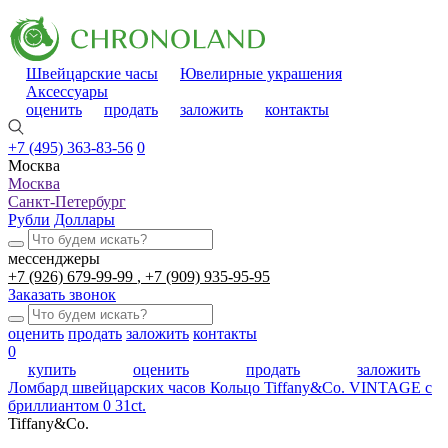
Швейцарские часы
Ювелирные украшения
Аксессуары
оценить
продать
заложить
контакты
+7 (495) 363-83-56
0
Москва
Москва
Санкт-Петербург
Рубли
Доллары
мессенджеры
+7 (926) 679-99-99
+7 (909) 935-95-95
Заказать звонок
оценить
продать
заложить
контакты
0
купить
оценить
продать
заложить
Ломбард швейцарских часов
Кольцо Tiffany&Co. VINTAGE с
бриллиантом 0 31ct.
Tiffany&Co.