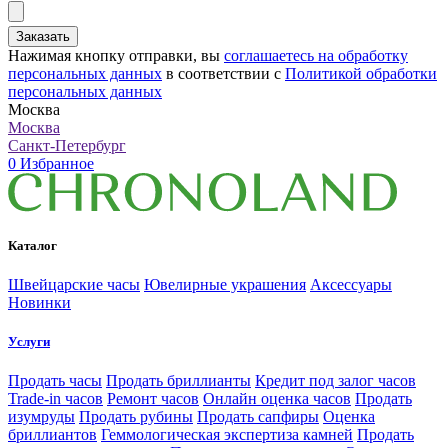
Заказать
Нажимая кнопку отправки, вы
соглашаетесь на обработку
персональных данных
в соответствии с
Политикой обработки
персональных данных
Москва
Москва
Санкт-Петербург
0
Избранное
Каталог
Швейцарские часы
Ювелирные украшения
Аксессуары
Новинки
Услуги
Продать часы
Продать бриллианты
Кредит под залог часов
Trade-in часов
Ремонт часов
Онлайн оценка часов
Продать
изумруды
Продать рубины
Продать сапфиры
Оценка
бриллиантов
Геммологическая экспертиза камней
Продать