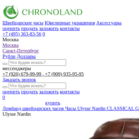
Швейцарские часы
Ювелирные украшения
Аксессуары
оценить
продать
заложить
контакты
+7 (495) 363-83-56
0
Москва
Москва
Санкт-Петербург
Рубли
Доллары
мессенджеры
+7 (926) 679-99-99
+7 (909) 935-95-95
Заказать звонок
оценить
продать
заложить
контакты
0
купить
Ломбард швейцарских часов
Часы Ulysse Nardin CLASSICA
Ulysse Nardin