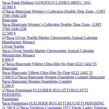
Часы Patek Philippe GONDOLO LADIES 4981G / WG
10 900 $
Blancpain
Часы Blancpain Women`s Collection Double Time Zone - GMT
3760-1946-52B
12 500 $
Ulysse Nardin
Часы Ulysse Nardin Marine Chronometer Annual Calendar
Manufacture Monaco
9 800 $
Blancpain
Часы Blancpain Villeret Ultra-Slim No Date 6222 1442 55
5 000 $
Blancpain
Часы Blancpain Women Quantième Complet
9 500 $
Parmigiani
Часы Parmigiani FLEURIER BUGATTI BUGATTI PERSHING
11 500 $