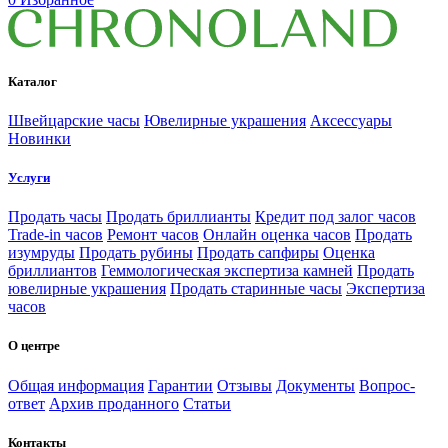
Каталог
Швейцарские часы
Ювелирные украшения
Аксессуары
Новинки
Услуги
Продать часы
Продать бриллианты
Кредит под залог часов
Trade-in часов
Ремонт часов
Онлайн оценка часов
Продать
изумруды
Продать рубины
Продать сапфиры
Оценка
бриллиантов
Геммологическая экспертиза камней
Продать
ювелирные украшения
Продать старинные часы
Экспертиза
часов
О центре
Общая информация
Гарантии
Отзывы
Документы
Вопрос-
ответ
Архив проданного
Статьи
Контакты