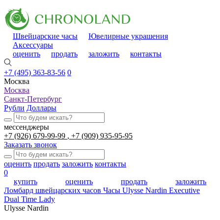
Швейцарские часы
Ювелирные украшения
Аксессуары
оценить
продать
заложить
контакты
+7 (495) 363-83-56
0
Москва
Москва
Санкт-Петербург
Рубли
Доллары
мессенджеры
+7 (926) 679-99-99
+7 (909) 935-95-95
Заказать звонок
оценить
продать
заложить
контакты
0
купить
оценить
продать
заложить
Ломбард швейцарских часов
Часы Ulysse Nardin Executive
Dual Time Lady
Ulysse Nardin