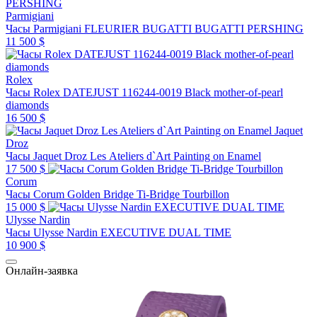
Parmigiani
Часы Parmigiani FLEURIER BUGATTI BUGATTI PERSHING
11 500 $
Rolex
Часы Rolex DATEJUST 116244-0019 Black mother-of-pearl
diamonds
16 500 $
Jaquet
Droz
Часы Jaquet Droz Les Ateliers d`Art Painting on Enamel
17 500 $
Corum
Часы Corum Golden Bridge Ti-Bridge Tourbillon
15 000 $
Ulysse Nardin
Часы Ulysse Nardin EXECUTIVE DUAL TIME
10 900 $
Онлайн-заявка