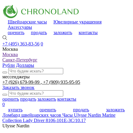
Швейцарские часы
Ювелирные украшения
Аксессуары
оценить
продать
заложить
контакты
+7 (495) 363-83-56
0
Москва
Москва
Санкт-Петербург
Рубли
Доллары
мессенджеры
+7 (926) 679-99-99
+7 (909) 935-95-95
Заказать звонок
оценить
продать
заложить
контакты
0
купить
оценить
продать
заложить
Ломбард швейцарских часов
Часы Ulysse Nardin Marine
Collection Lady Diver 8106-101E-3C/10.17
Ulysse Nardin