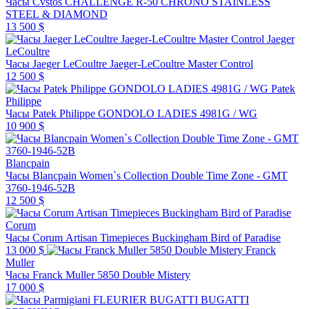
Часы Cvstos CHALLENGE R-50 CHRONO STAINLESS
STEEL & DIAMOND
13 500 $
Jaeger
LeCoultre
Часы Jaeger LeCoultre Jaeger-LeCoultre Master Control
12 500 $
Patek
Philippe
Часы Patek Philippe GONDOLO LADIES 4981G / WG
10 900 $
Blancpain
Часы Blancpain Women`s Collection Double Time Zone - GMT
3760-1946-52B
12 500 $
Corum
Часы Corum Artisan Timepieces Buckingham Bird of Paradise
13 000 $
Franck
Muller
Часы Franck Muller 5850 Double Mistery
17 000 $