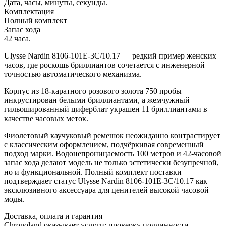
Дата, часы, минуты, секунды.
Комплектация
Полный комплект
Запас хода
42 часа.
Ulysse Nardin 8106-101E-3C/10.17 — редкий пример женских
часов, где роскошь бриллиантов сочетается с инженерной
точностью автоматического механизма.
Корпус из 18-каратного розового золота 750 пробы
инкрустирован белыми бриллиантами, а жемчужный
гильошированный циферблат украшен 11 бриллиантами в
качестве часовых меток.
Фиолетовый каучуковый ремешок неожиданно контрастирует
с классическим оформлением, подчёркивая современный
подход марки. Водонепроницаемость 100 метров и 42-часовой
запас хода делают модель не только эстетически безупречной,
но и функциональной. Полный комплект поставки
подтверждает статус Ulysse Nardin 8106-101E-3C/10.17 как
эксклюзивного аксессуара для ценителей высокой часовой
моды.
Доставка, оплата и гарантия
Chronoland оказывает услуги: проверку подлинности,