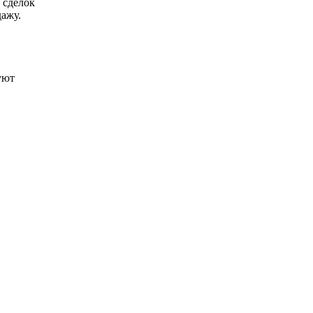
 сделок
ажу.
уют