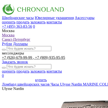
Швейцарские часы
Ювелирные украшения
Аксессуары
оценить
продать
заложить
контакты
+7 (495) 363-83-56
0
Москва
Москва
Санкт-Петербург
Рубли
Доллары
мессенджеры
+7 (926) 679-99-99
+7 (909) 935-95-95
Заказать звонок
оценить
продать
заложить
контакты
0
купить
Ломбард швейцарских часов
Часы Ulysse Nardin MARINE 
Ulysse Nardin