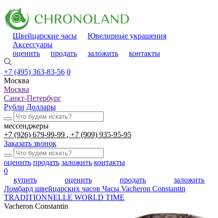
Швейцарские часы
Ювелирные украшения
Аксессуары
оценить
продать
заложить
контакты
+7 (495) 363-83-56
0
Москва
Москва
Санкт-Петербург
Рубли
Доллары
мессенджеры
+7 (926) 679-99-99
+7 (909) 935-95-95
Заказать звонок
оценить
продать
заложить
контакты
0
купить
оценить
продать
заложить
Ломбард швейцарских часов
Часы Vacheron Constantin
TRADITIONNELLE WORLD TIME
Vacheron Constantin