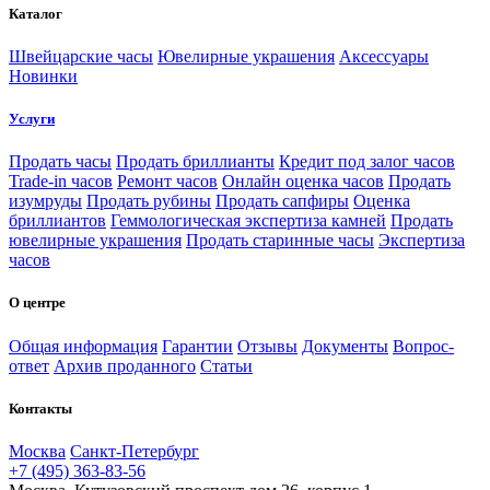
Каталог
Швейцарские часы
Ювелирные украшения
Аксессуары
Новинки
Услуги
Продать часы
Продать бриллианты
Кредит под залог часов
Trade-in часов
Ремонт часов
Онлайн оценка часов
Продать
изумруды
Продать рубины
Продать сапфиры
Оценка
бриллиантов
Геммологическая экспертиза камней
Продать
ювелирные украшения
Продать старинные часы
Экспертиза
часов
О центре
Общая информация
Гарантии
Отзывы
Документы
Вопрос-
ответ
Архив проданного
Статьи
Контакты
Москва
Санкт-Петербург
+7 (495) 363-83-56