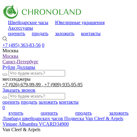
Швейцарские часы
Ювелирные украшения
Аксессуары
оценить
продать
заложить
контакты
+7 (495) 363-83-56
0
Москва
Москва
Санкт-Петербург
Рубли
Доллары
мессенджеры
+7 (926) 679-99-99
+7 (909) 935-95-95
Заказать звонок
оценить
продать
заложить
контакты
0
купить
оценить
продать
заложить
Ломбард швейцарских часов
Подвеска Van Cleef & Arpels
Vintage Alhambra VCARD34900
Van Cleef & Arpels