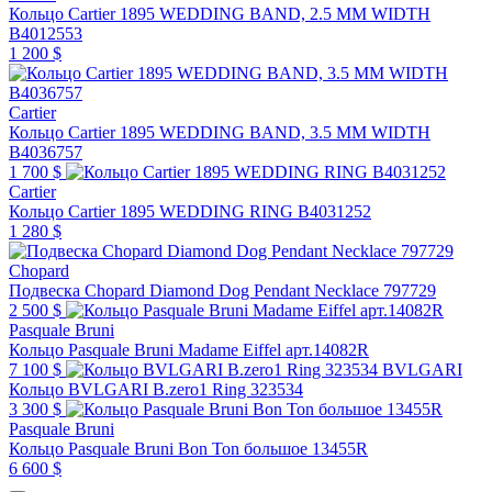
Кольцо Cartier 1895 WEDDING BAND, 2.5 MM WIDTH
B4012553
1 200 $
Cartier
Кольцо Cartier 1895 WEDDING BAND, 3.5 MM WIDTH
B4036757
1 700 $
Cartier
Кольцо Cartier 1895 WEDDING RING B4031252
1 280 $
Chopard
Подвеска Chopard Diamond Dog Pendant Necklace 797729
2 500 $
Pasquale Bruni
Кольцо Pasquale Bruni Madame Eiffel арт.14082R
7 100 $
BVLGARI
Кольцо BVLGARI B.zero1 Ring 323534
3 300 $
Pasquale Bruni
Кольцо Pasquale Bruni Bon Ton большое 13455R
6 600 $