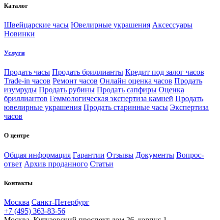
Каталог
Швейцарские часы
Ювелирные украшения
Аксессуары
Новинки
Услуги
Продать часы
Продать бриллианты
Кредит под залог часов
Trade-in часов
Ремонт часов
Онлайн оценка часов
Продать
изумруды
Продать рубины
Продать сапфиры
Оценка
бриллиантов
Геммологическая экспертиза камней
Продать
ювелирные украшения
Продать старинные часы
Экспертиза
часов
О центре
Общая информация
Гарантии
Отзывы
Документы
Вопрос-
ответ
Архив проданного
Статьи
Контакты
Москва
Санкт-Петербург
+7 (495) 363-83-56
Москва, Кутузовский проспект дом 26, корпус 1