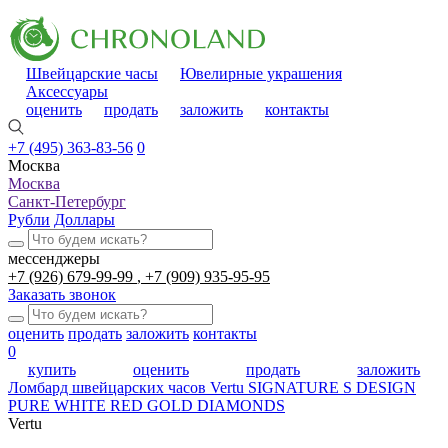
Швейцарские часы
Ювелирные украшения
Аксессуары
оценить
продать
заложить
контакты
+7 (495) 363-83-56
0
Москва
Москва
Санкт-Петербург
Рубли
Доллары
мессенджеры
+7 (926) 679-99-99
+7 (909) 935-95-95
Заказать звонок
оценить
продать
заложить
контакты
0
купить
оценить
продать
заложить
Ломбард швейцарских часов
Vertu SIGNATURE S DESIGN
PURE WHITE RED GOLD DIAMONDS
Vertu