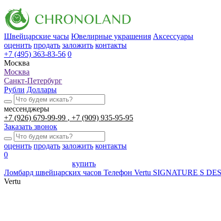
Швейцарские часы
Ювелирные украшения
Аксессуары
оценить
продать
заложить
контакты
+7 (495) 363-83-56
0
Москва
Москва
Санкт-Петербург
Рубли
Доллары
мессенджеры
+7 (926) 679-99-99
+7 (909) 935-95-95
Заказать звонок
оценить
продать
заложить
контакты
0
купить
Ломбард швейцарских часов
Телефон Vertu SIGNATURE S 
Vertu