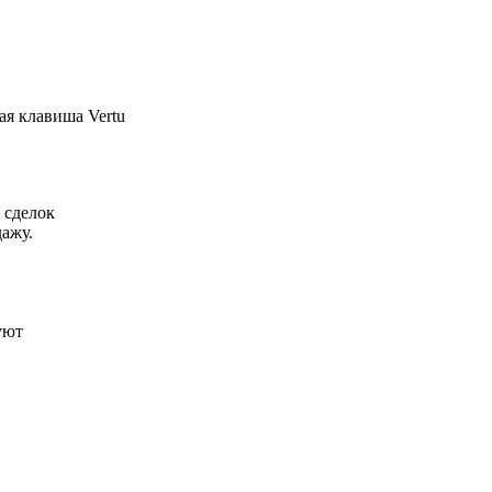
ая клавиша Vertu
 сделок
ажу.
уют