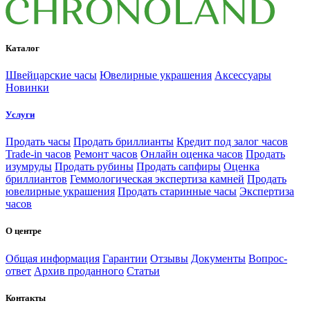
Каталог
Швейцарские часы
Ювелирные украшения
Аксессуары
Новинки
Услуги
Продать часы
Продать бриллианты
Кредит под залог часов
Trade-in часов
Ремонт часов
Онлайн оценка часов
Продать
изумруды
Продать рубины
Продать сапфиры
Оценка
бриллиантов
Геммологическая экспертиза камней
Продать
ювелирные украшения
Продать старинные часы
Экспертиза
часов
О центре
Общая информация
Гарантии
Отзывы
Документы
Вопрос-
ответ
Архив проданного
Статьи
Контакты