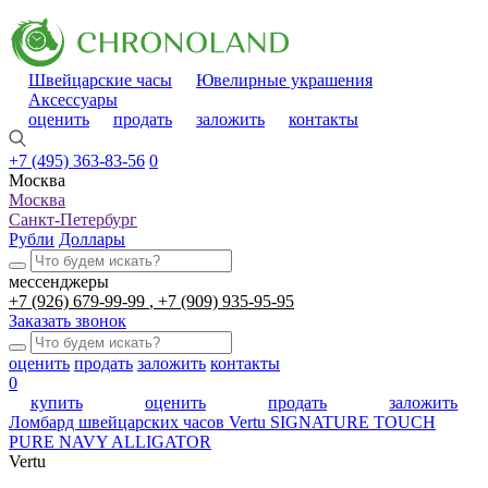
Швейцарские часы
Ювелирные украшения
Аксессуары
оценить
продать
заложить
контакты
+7 (495) 363-83-56
0
Москва
Москва
Санкт-Петербург
Рубли
Доллары
мессенджеры
+7 (926) 679-99-99
+7 (909) 935-95-95
Заказать звонок
оценить
продать
заложить
контакты
0
купить
оценить
продать
заложить
Ломбард швейцарских часов
Vertu SIGNATURE TOUCH
PURE NAVY ALLIGATOR
Vertu