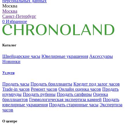
персональных данных
Москва
Москва
Санкт-Петербург
0
Избранное
Каталог
Швейцарские часы
Ювелирные украшения
Аксессуары
Новинки
Услуги
Продать часы
Продать бриллианты
Кредит под залог часов
Trade-in часов
Ремонт часов
Онлайн оценка часов
Продать
изумруды
Продать рубины
Продать сапфиры
Оценка
бриллиантов
Геммологическая экспертиза камней
Продать
ювелирные украшения
Продать старинные часы
Экспертиза
часов
О центре