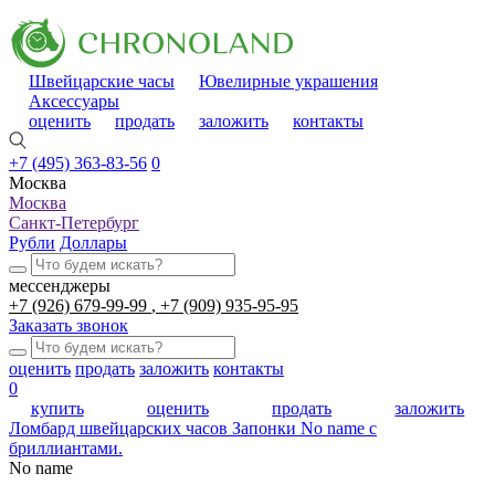
Швейцарские часы
Ювелирные украшения
Аксессуары
оценить
продать
заложить
контакты
+7 (495) 363-83-56
0
Москва
Москва
Санкт-Петербург
Рубли
Доллары
мессенджеры
+7 (926) 679-99-99
+7 (909) 935-95-95
Заказать звонок
оценить
продать
заложить
контакты
0
купить
оценить
продать
заложить
Ломбард швейцарских часов
Запонки No name с
бриллиантами.
No name