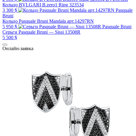
Кольцо BVLGARI B.zero1 Ring 323534
3 300 $
Pasquale
Bruni
Кольцо Pasquale Bruni Mandala арт.14297RN
5 950 $
Pasquale Bruni
Серьги Pasquale Bruni — Sissi 13508R
5 500 $
Онлайн-заявка