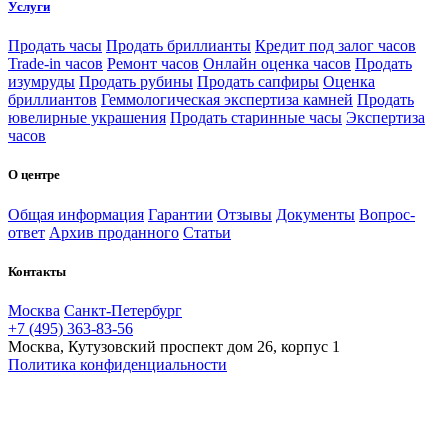
Услуги
Продать часы
Продать бриллианты
Кредит под залог часов
Trade-in часов
Ремонт часов
Онлайн оценка часов
Продать
изумруды
Продать рубины
Продать сапфиры
Оценка
бриллиантов
Геммологическая экспертиза камней
Продать
ювелирные украшения
Продать старинные часы
Экспертиза
часов
О центре
Общая информация
Гарантии
Отзывы
Документы
Вопрос-
ответ
Архив проданного
Статьи
Контакты
Москва
Санкт-Петербург
+7 (495) 363-83-56
Москва, Кутузовский проспект дом 26, корпус 1
Политика конфиденциальности