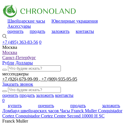
Швейцарские часы
Ювелирные украшения
Аксессуары
оценить
продать
заложить
контакты
+7 (495) 363-83-56
0
Москва
Москва
Санкт-Петербург
Рубли
Доллары
мессенджеры
+7 (926) 679-99-99
+7 (909) 935-95-95
Заказать звонок
оценить
продать
заложить
контакты
0
купить
оценить
продать
заложить
Ломбард швейцарских часов
Часы Franck Muller Conquistador
Cortez Conquistador Cortez Centre Second 10000 H SC
Franck Muller