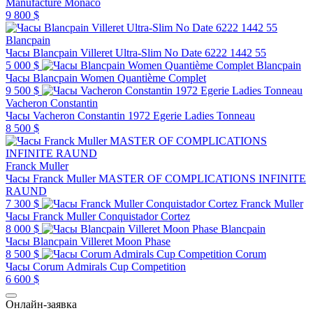
Manufacture Monaco
9 800 $
Blancpain
Часы Blancpain Villeret Ultra-Slim No Date 6222 1442 55
5 000 $
Blancpain
Часы Blancpain Women Quantième Complet
9 500 $
Vacheron Constantin
Часы Vacheron Constantin 1972 Egerie Ladies Tonneau
8 500 $
Franck Muller
Часы Franck Muller MASTER OF COMPLICATIONS INFINITE
RAUND
7 300 $
Franck Muller
Часы Franck Muller Conquistador Cortez
8 000 $
Blancpain
Часы Blancpain Villeret Moon Phase
8 500 $
Corum
Часы Corum Admirals Cup Competition
6 600 $
Онлайн-заявка