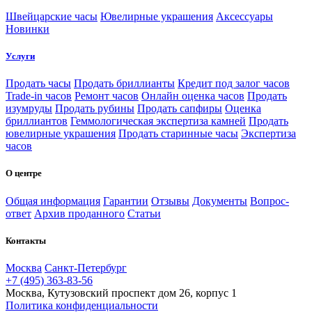
Швейцарские часы
Ювелирные украшения
Аксессуары
Новинки
Услуги
Продать часы
Продать бриллианты
Кредит под залог часов
Trade-in часов
Ремонт часов
Онлайн оценка часов
Продать
изумруды
Продать рубины
Продать сапфиры
Оценка
бриллиантов
Геммологическая экспертиза камней
Продать
ювелирные украшения
Продать старинные часы
Экспертиза
часов
О центре
Общая информация
Гарантии
Отзывы
Документы
Вопрос-
ответ
Архив проданного
Статьи
Контакты
Москва
Санкт-Петербург
+7 (495) 363-83-56
Москва, Кутузовский проспект дом 26, корпус 1
Политика конфиденциальности