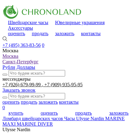
Швейцарские часы
Ювелирные украшения
Аксессуары
оценить
продать
заложить
контакты
+7 (495) 363-83-56
0
Москва
Москва
Санкт-Петербург
Рубли
Доллары
мессенджеры
+7 (926) 679-99-99
+7 (909) 935-95-95
Заказать звонок
оценить
продать
заложить
контакты
0
купить
оценить
продать
заложить
Ломбард швейцарских часов
Часы Ulysse Nardin MARINE
MAXI MARINE DIVER
Ulysse Nardin