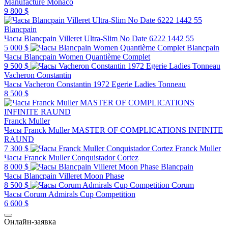
Manufacture Monaco
9 800 $
Blancpain
Часы Blancpain Villeret Ultra-Slim No Date 6222 1442 55
5 000 $
Blancpain
Часы Blancpain Women Quantième Complet
9 500 $
Vacheron Constantin
Часы Vacheron Constantin 1972 Egerie Ladies Tonneau
8 500 $
Franck Muller
Часы Franck Muller MASTER OF COMPLICATIONS INFINITE
RAUND
7 300 $
Franck Muller
Часы Franck Muller Conquistador Cortez
8 000 $
Blancpain
Часы Blancpain Villeret Moon Phase
8 500 $
Corum
Часы Corum Admirals Cup Competition
6 600 $
Онлайн-заявка