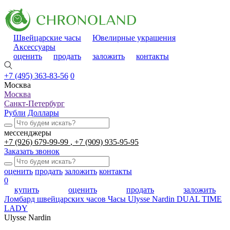
Швейцарские часы
Ювелирные украшения
Аксессуары
оценить
продать
заложить
контакты
+7 (495) 363-83-56
0
Москва
Москва
Санкт-Петербург
Рубли
Доллары
мессенджеры
+7 (926) 679-99-99
+7 (909) 935-95-95
Заказать звонок
оценить
продать
заложить
контакты
0
купить
оценить
продать
заложить
Ломбард швейцарских часов
Часы Ulysse Nardin DUAL TIME
LADY
Ulysse Nardin