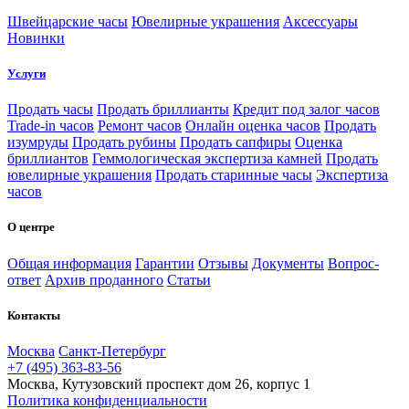
Швейцарские часы
Ювелирные украшения
Аксессуары
Новинки
Услуги
Продать часы
Продать бриллианты
Кредит под залог часов
Trade-in часов
Ремонт часов
Онлайн оценка часов
Продать
изумруды
Продать рубины
Продать сапфиры
Оценка
бриллиантов
Геммологическая экспертиза камней
Продать
ювелирные украшения
Продать старинные часы
Экспертиза
часов
О центре
Общая информация
Гарантии
Отзывы
Документы
Вопрос-
ответ
Архив проданного
Статьи
Контакты
Москва
Санкт-Петербург
+7 (495) 363-83-56
Москва, Кутузовский проспект дом 26, корпус 1
Политика конфиденциальности